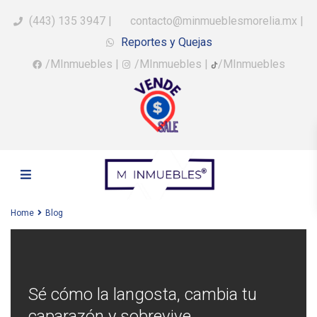
(443) 135 3947
|
contacto@minmueblesmorelia.mx
|
Reportes y Quejas
/MInmuebles
|
/MInmuebles
|
/MInmuebles
Home
Blog
Sé cómo la langosta, cambia tu
caparazón y sobrevive