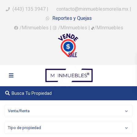
(443) 135 3947
|
contacto@minmueblesmorelia.mx
|
Reportes y Quejas
/MInmuebles
|
/MInmuebles
|
/MInmuebles
Busca Tu Propiedad
Venta/Renta
Tipo de propiedad