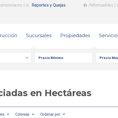
smorelia.mx
|
Reportes y Quejas
/MInmuebles
|
rucción
Sucursales
Propiedades
Servicio
iedad
Ciudad
Colonia
iadas en Hectáreas
des
Colonias
Ordenar por