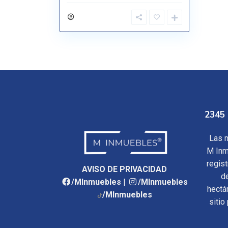
2345 
Las m
M Inm
regis
AVISO DE PRIVACIDAD
d
/MInmuebles
|
/MInmuebles
hectá
/MInmuebles
sitio