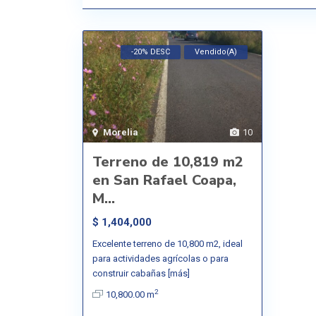
-20% DESC
Vendido(a)
Morelia
10
Terreno de 10,819 m2
en San Rafael Coapa,
M...
$ 1,404,000
Excelente terreno de 10,800 m2, ideal
para actividades agrícolas o para
construir cabañas
[más]
2
10,800.00 m