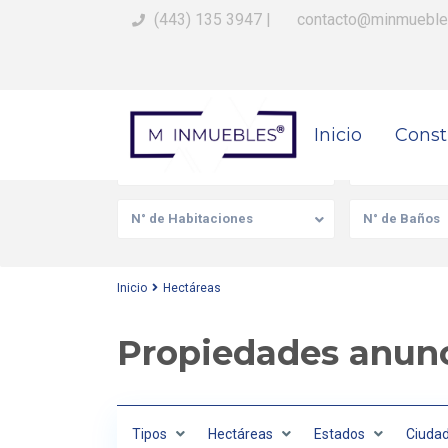
(443) 135 3947
|
contacto@minmueble
Busca Tu Propiedad
Inicio
Const
Venta/Renta
Tipo de prop
N° de Habitaciones
N° de Baños
Inicio
Hectáreas
Propiedades anunc
Tipos
Hectáreas
Estados
Ciuda