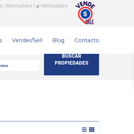
/MInmuebles
|
/MInmuebles
s
Vender/Sell
Blog
Contacto