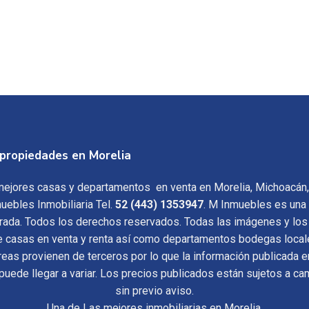
propiedades en Morelia
ejores casas y departamentos en venta en Morelia, Michoacán
uebles Inmobiliaria Tel.
52 (443) 1353947
. M Inmuebles es una
trada. Todos los derechos reservados. Todas las imágenes y los
e casas en venta y renta así como departamentos bodegas local
reas provienen de terceros por lo que la información publicada e
 puede llegar a variar. Los precios publicados están sujetos a c
sin previo aviso.
Una de Las mejores inmobiliarias en Morelia.