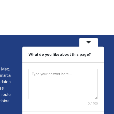
What do you like about this page?
, Méx,
 marca
 datos
es
n este
ambios
0 / 400