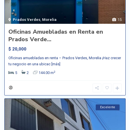
Prados Verdes
,
Morelia
15
Oficinas Amuebladas en Renta en
Prados Verde...
$ 20,000
Oficinas amuebladas en renta – Prados Verdes, Morelia ¡Haz crecer
tu negocio en una ubicac
[más]
2
5
2
144.00 m
Excelente