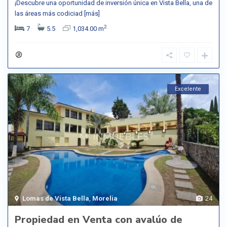
¡Descubre una oportunidad de inversión única en Vista Bella, una de
las áreas más codiciad
[más]
2
7
5.5
1,034.00 m
Excelente
Lomas de Vista Bella
,
Morelia
24
Propiedad en Venta con avalúo de