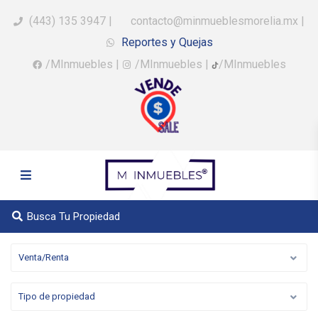
(443) 135 3947
|
contacto@minmueblesmorelia.mx
|
Reportes y Quejas
/MInmuebles
|
/MInmuebles
|
/MInmuebles
Busca Tu Propiedad
Venta/Renta
Tipo de propiedad