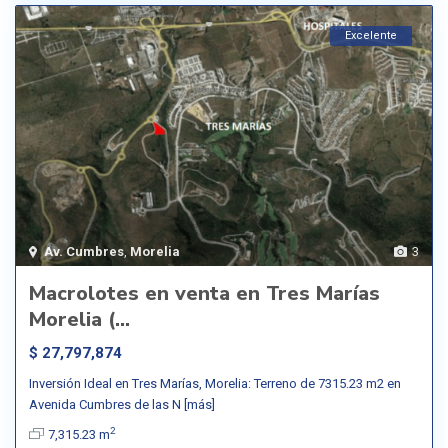
Excelente
Av. Cumbres
,
Morelia
3
Macrolotes en venta en Tres Marías
Morelia (...
$ 27,797,874
Inversión Ideal en Tres Marías, Morelia: Terreno de 7315.23 m2 en
Avenida Cumbres de las N
[más]
2
7,315.23 m