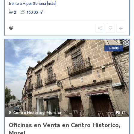
frente a Hiper Soriana
[más]
2
2
160.00 m
Usada
Centro Histórico
,
Morelia
17
Oficinas en Venta en Centro Historico,
Morel...