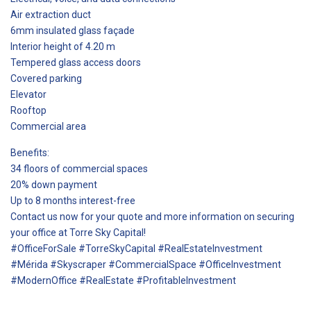
Air extraction duct
6mm insulated glass façade
Interior height of 4.20 m
Tempered glass access doors
Covered parking
Elevator
Rooftop
Commercial area
Benefits:
34 floors of commercial spaces
20% down payment
Up to 8 months interest-free
Contact us now for your quote and more information on securing
your office at Torre Sky Capital!
#OfficeForSale #TorreSkyCapital #RealEstateInvestment
#Mérida #Skyscraper #CommercialSpace #OfficeInvestment
#ModernOffice #RealEstate #ProfitableInvestment