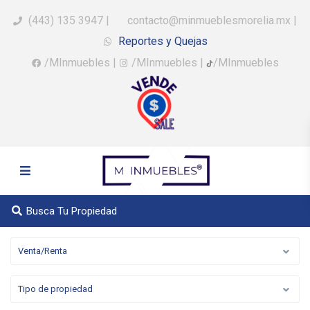
(443) 135 3947
|
contacto@minmueblesmorelia.mx
|
Reportes y Quejas
/MInmuebles
|
/MInmuebles
|
/MInmuebles
Busca Tu Propiedad
Venta/Renta
Tipo de propiedad