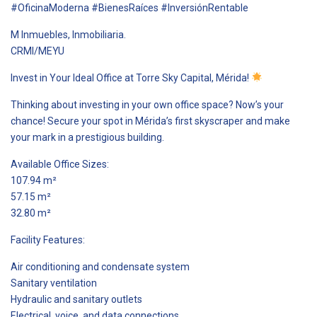
#OficinaModerna #BienesRaíces #InversiónRentable
M Inmuebles, Inmobiliaria.
CRMI/MEYU
Invest in Your Ideal Office at Torre Sky Capital, Mérida!
Thinking about investing in your own office space? Now’s your
chance! Secure your spot in Mérida’s first skyscraper and make
your mark in a prestigious building.
Available Office Sizes:
107.94 m²
57.15 m²
32.80 m²
Facility Features:
Air conditioning and condensate system
Sanitary ventilation
Hydraulic and sanitary outlets
Electrical, voice, and data connections