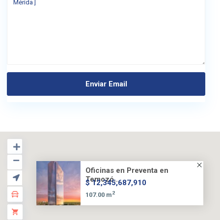
Oficinas en Preventa en
Temozó...
$ 12,345,687,910
2
107.00 m