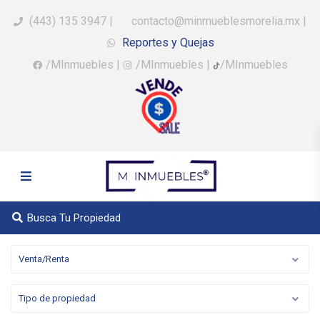
(443) 135 3947
|
contacto@minmueblesmorelia.mx
|
Reportes y Quejas
/MInmuebles
|
/MInmuebles
|
/MInmuebles
Busca Tu Propiedad
Venta/Renta
Tipo de propiedad