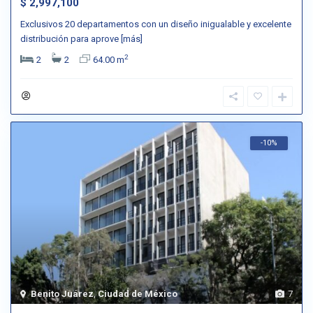
$ 2,997,100
Exclusivos 20 departamentos con un diseño inigualable y excelente
distribución para aprove
[más]
2
2
2
64.00 m
-10%
Benito Juárez
,
Ciudad de México
7