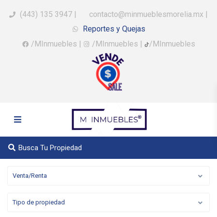
(443) 135 3947
|
contacto@minmueblesmorelia.mx
|
Reportes y Quejas
/MInmuebles
|
/MInmuebles
|
/MInmuebles
Busca Tu Propiedad
Venta/Renta
Tipo de propiedad