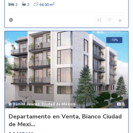
2
2
2
64.00 m
-10%
Benito Juárez
,
Ciudad de México
6
Departamento en Venta, Bianco Ciudad
de Mexi...