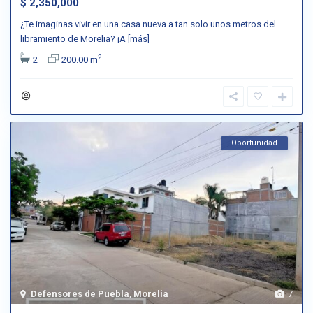
$ 2,350,000
¿Te imaginas vivir en una casa nueva a tan solo unos metros del
libramiento de Morelia? ¡A
[más]
2
2
200.00 m
Oportunidad
Defensores de Puebla
,
Morelia
7