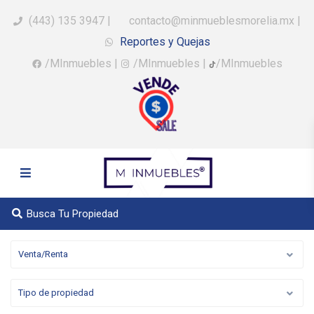
(443) 135 3947
|
contacto@minmueblesmorelia.mx
|
Reportes y Quejas
/MInmuebles
|
/MInmuebles
|
/MInmuebles
Busca Tu Propiedad
Venta/Renta
Tipo de propiedad