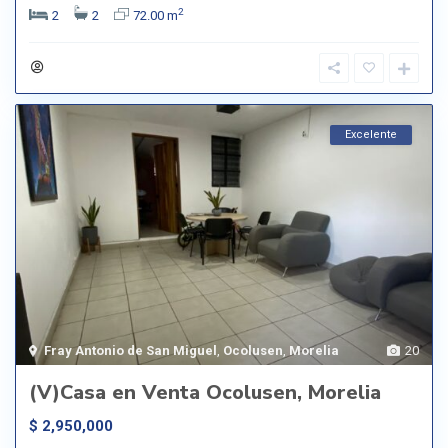
2
2
2
72.00 m
Excelente
Fray Antonio de San Miguel
,
Ocolusen
,
Morelia
20
(V)Casa en Venta Ocolusen, Morelia
$ 2,950,000