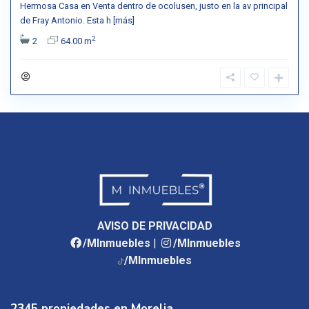
Hermosa Casa en Venta dentro de ocolusen, justo en la av principal
de Fray Antonio. Esta h
[más]
2
2
64.00 m
AVISO DE PRIVACIDAD
/MInmuebles
|
/MInmuebles
/MInmuebles
2345 propiedades en Morelia