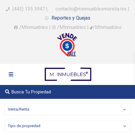
(443) 135 3947
|
contacto@minmueblesmorelia.mx
|
Reportes y Quejas
/MInmuebles
|
/MInmuebles
|
/MInmuebles
Busca Tu Propiedad
Venta/Renta
Tipo de propiedad