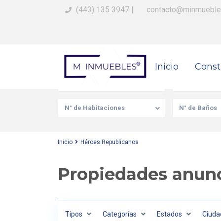
(443) 135 3947
|
contacto@minmueble
Busca Tu Propiedad
Inicio
Const
Venta/Renta
Tipo de prop
N° de Habitaciones
N° de Baños
Inicio
Héroes Republicanos
Propiedades anunc
Tipos
Categorías
Estados
Ciuda