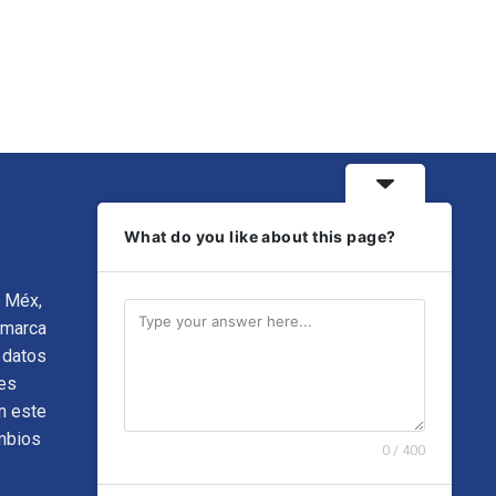
What do you like about this page?
, Méx,
 marca
 datos
es
n este
ambios
0 / 400