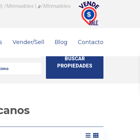
/MInmuebles
|
/MInmuebles
s
Vender/Sell
Blog
Contacto
canos