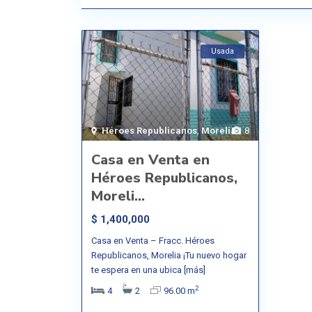
Usada
Héroes Republicanos
,
Morelia
8
Casa en Venta en
Héroes Republicanos,
Moreli...
$ 1,400,000
Casa en Venta – Fracc. Héroes
Republicanos, Morelia ¡Tu nuevo hogar
te espera en una ubica
[más]
2
4
2
96.00 m