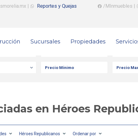
smorelia.mx
|
Reportes y Quejas
/MInmuebles
|
rucción
Sucursales
Propiedades
Servicio
iedad
Ciudad
Colonia
iadas en Héroes Republi
des
Héroes Republicanos
Ordenar por