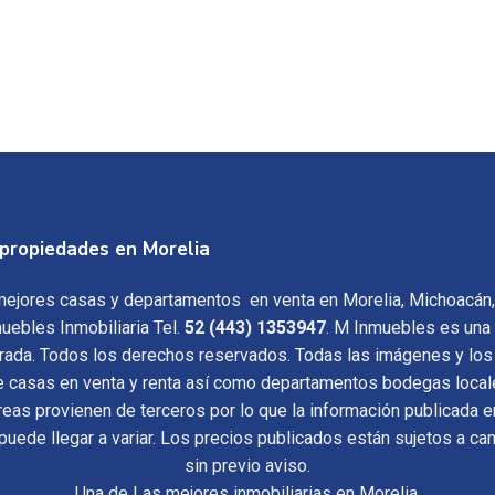
propiedades en Morelia
ejores casas y departamentos en venta en Morelia, Michoacán
uebles Inmobiliaria Tel.
52 (443) 1353947
. M Inmuebles es una
trada. Todos los derechos reservados. Todas las imágenes y los
e casas en venta y renta así como departamentos bodegas local
reas provienen de terceros por lo que la información publicada e
 puede llegar a variar. Los precios publicados están sujetos a c
sin previo aviso.
Una de Las mejores inmobiliarias en Morelia.