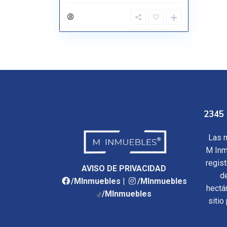
2345 
Las m
M Inm
regis
AVISO DE PRIVACIDAD
d
/MInmuebles
|
/MInmuebles
hectá
/MInmuebles
sitio