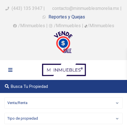
(443) 135 3947
|
contacto@minmueblesmorelia.mx
|
Reportes y Quejas
/MInmuebles
|
/MInmuebles
|
/MInmuebles
Busca Tu Propiedad
Venta/Renta
Tipo de propiedad