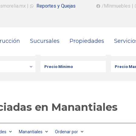
smorelia.mx
|
Reportes y Quejas
/MInmuebles
|
rucción
Sucursales
Propiedades
Servicio
iedad
Ciudad
Colonia
iadas en Manantiales
des
Manantiales
Ordenar por