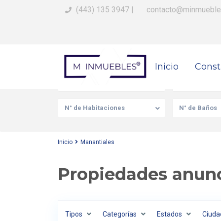
(443) 135 3947
|
contacto@minmueble
Busca Tu Propiedad
Inicio
Const
Venta/Renta
Tipo de prop
N° de Habitaciones
N° de Baños
Inicio
Manantiales
Propiedades anunc
Tipos
Categorías
Estados
Ciuda