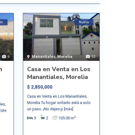
te
Nueva
6
Manantiales
,
Morelia
12
n
Casa en Venta en Los
Manantiales, Morelia
$ 2,850,000
Casa en Venta en Los Manantiales,
Morelia Tu hogar soñado está a solo
les,
un paso. ¡No dejes p
[más]
Este
2
3
2
105.00 m