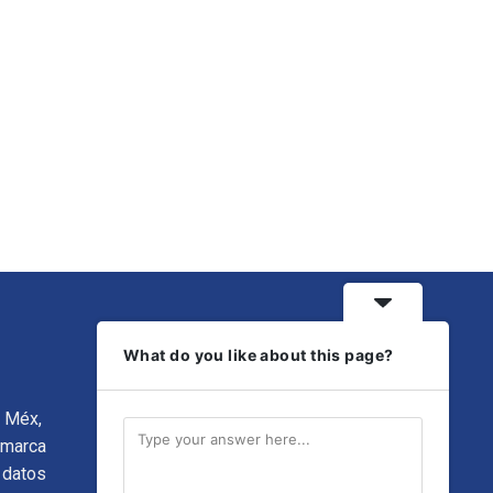
What do you like about this page?
, Méx,
 marca
 datos