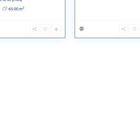
2
65.00 m