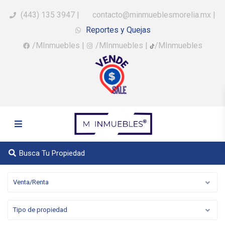
(443) 135 3947
|
contacto@minmueblesmorelia.mx
|
Reportes y Quejas
/MInmuebles
|
/MInmuebles
|
/MInmuebles
Busca Tu Propiedad
Venta/Renta
Tipo de propiedad