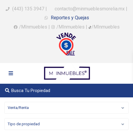
(443) 135 3947
|
contacto@minmueblesmorelia.mx
|
Reportes y Quejas
/MInmuebles
|
/MInmuebles
|
/MInmuebles
Busca Tu Propiedad
Venta/Renta
Tipo de propiedad