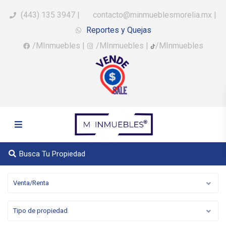
(443) 135 3947
|
contacto@minmueblesmorelia.mx
|
Reportes y Quejas
/MInmuebles
|
/MInmuebles
|
/MInmuebles
Busca Tu Propiedad
Venta/Renta
Tipo de propiedad