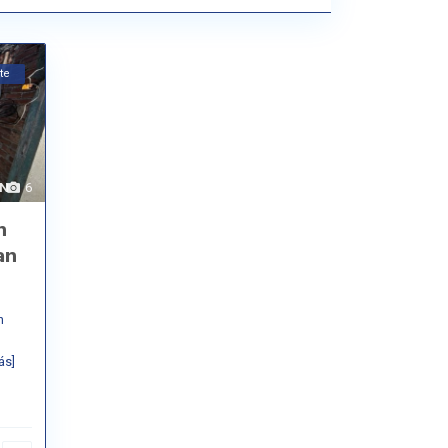
te
AN
6
n
an
n
ás]