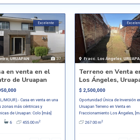
Excelente
Excelen
ntro
,
URUAPAN
37
Fracc. Los Ángeles
,
URUAP
a en venta en el
Terreno en Venta e
ntro de Uruapan
Los Ángeles, Uruap
950,000
$ 2,500,000
L/MOUR).- Casa en venta en una
Oportunidad Única de Inversión e
s zonas más céntricas y
Uruapan Terreno en Venta en
icas de Uruapan: Colo
[más]
Fraccionamiento Los Ángeles,
[m
2
2
6
455.00 m
267.00 m