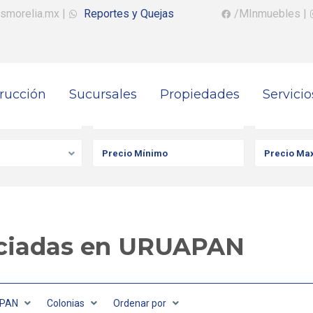
smorelia.mx
|
Reportes y Quejas
/MInmuebles
|
rucción
Sucursales
Propiedades
Servicio
iedad
Ciudad
Colonia
ciadas en URUAPAN
PAN
Colonias
Ordenar por