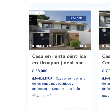
Excelente
URUAPAN
45
Ce
Casa en renta céntrica
Cas
en Uruapan (ideal par...
Ce
$ 38,000
$ 7,
(MAGL/MOUR).- Casa en renta en una
(MAG
de las zonas más céntricas y
de la
dinámicas de Uruapan: Colo
[más]
dinám
2
455.00 m
2