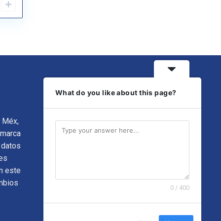
What do you like about this page?
, Méx,
 marca
 datos
es
n este
ambios
0 / 400