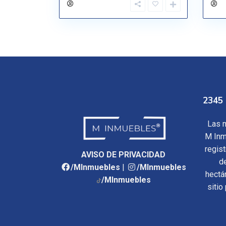
2345 
Las m
M Inm
regis
AVISO DE PRIVACIDAD
d
/MInmuebles
|
/MInmuebles
hectá
/MInmuebles
sitio