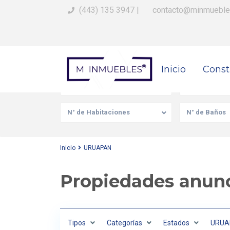
(443) 135 3947
|
contacto@minmueble
Busca Tu Propiedad
Inicio
Const
Venta/Renta
Tipo de prop
N° de Habitaciones
N° de Baños
Inicio
URUAPAN
Propiedades anun
Tipos
Categorías
Estados
URUA