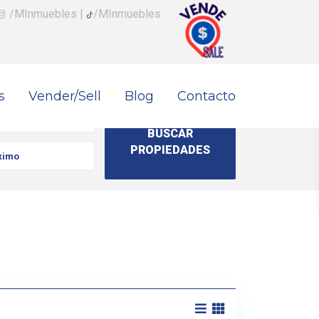
/MInmuebles
|
/MInmuebles
s
Vender/Sell
Blog
Contacto