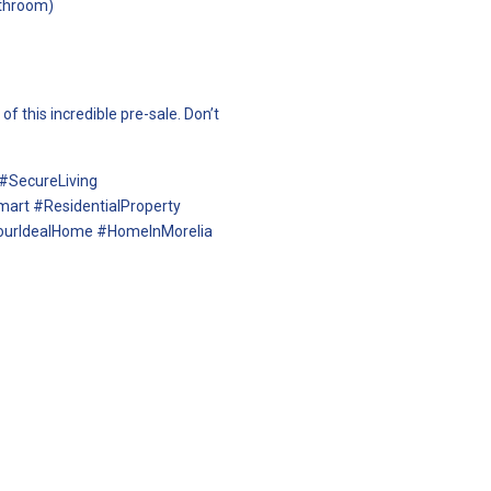
athroom)
f this incredible pre-sale. Don’t
#SecureLiving
art #ResidentialProperty
ourIdealHome #HomeInMorelia