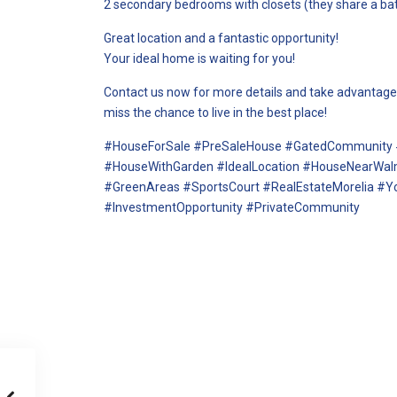
2 secondary bedrooms with closets (they share a b
Great location and a fantastic opportunity!
Your ideal home is waiting for you!
Contact us now for more details and take advantage o
miss the chance to live in the best place!
#HouseForSale #PreSaleHouse #GatedCommunity 
#HouseWithGarden #IdealLocation #HouseNearWalm
#GreenAreas #SportsCourt #RealEstateMorelia #Y
#InvestmentOpportunity #PrivateCommunity