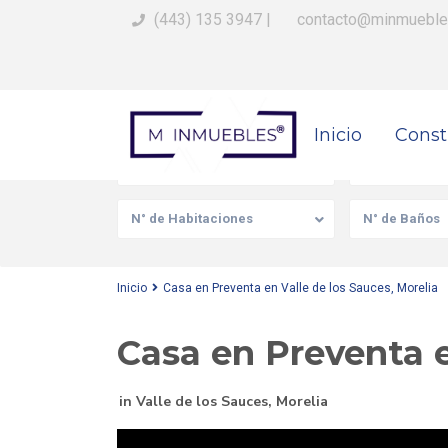
(443) 135 3947
|
contacto@minmueble
Busca Tu Propiedad
Inicio
Const
Venta/Renta
Tipo de prop
N° de Habitaciones
N° de Baños
Inicio
Casa en Preventa en Valle de los Sauces, Morelia
Casa en Preventa e
in
Valle de los Sauces
,
Morelia