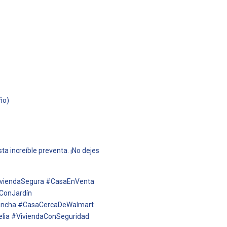
ño)
a increíble preventa. ¡No dejes
iviendaSegura #CasaEnVenta
ConJardín
Cancha #CasaCercaDeWalmart
lia #ViviendaConSeguridad