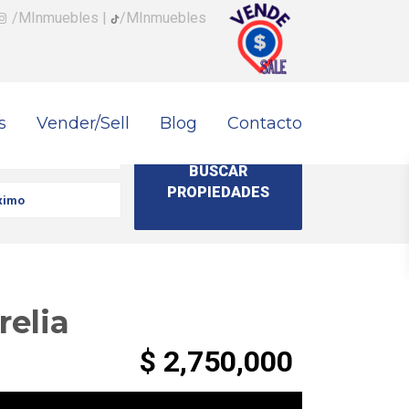
/MInmuebles
|
/MInmuebles
s
Vender/Sell
Blog
Contacto
relia
$ 2,750,000