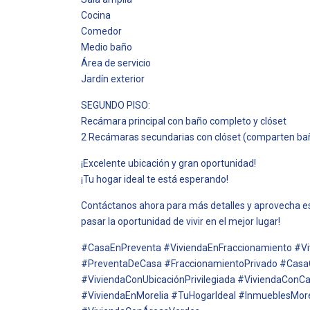
Cocina
Comedor
Medio baño
Área de servicio
Jardín exterior
SEGUNDO PISO:
Recámara principal con baño completo y clóset
2 Recámaras secundarias con clóset (comparten ba
¡Excelente ubicación y gran oportunidad!
¡Tu hogar ideal te está esperando!
Contáctanos ahora para más detalles y aprovecha est
pasar la oportunidad de vivir en el mejor lugar!
#CasaEnPreventa #ViviendaEnFraccionamiento #V
#PreventaDeCasa #FraccionamientoPrivado #Casa
#ViviendaConUbicaciónPrivilegiada #ViviendaCon
#ViviendaEnMorelia #TuHogarIdeal #InmueblesMore