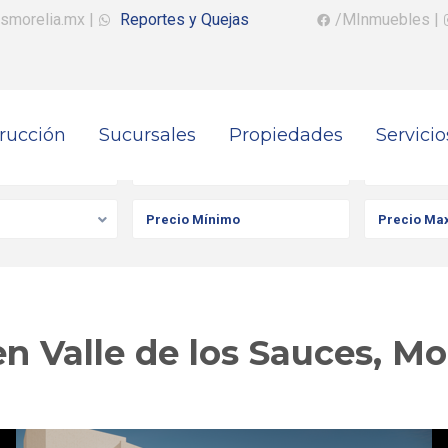
smorelia.mx
|
Reportes y Quejas
/MInmuebles
|
rucción
Sucursales
Propiedades
Servicio
iedad
Ciudad
Colonia
n Valle de los Sauces, Mo