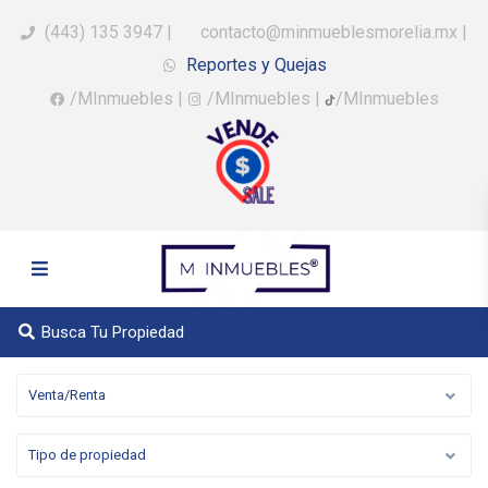
(443) 135 3947
|
contacto@minmueblesmorelia.mx
|
Reportes y Quejas
/MInmuebles
|
/MInmuebles
|
/MInmuebles
Busca Tu Propiedad
Venta/Renta
Tipo de propiedad