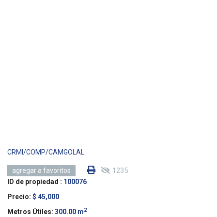
CRMI/COMP/CAMGOLAL
1235
agregar a favoritos
ID de propiedad :
100076
Precio:
$ 45,000
2
Metros Útiles:
300.00 m