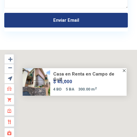
Casa en Renta en Campo de
Golf...
$ 45,000
2
4 BD
5 BA
300.00 m