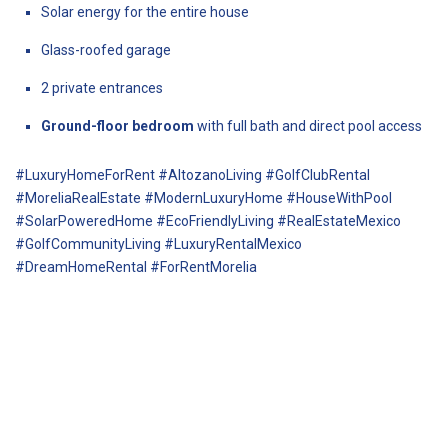
Solar energy for the entire house
Glass-roofed garage
2 private entrances
Ground-floor bedroom
with full bath and direct pool access
#LuxuryHomeForRent #AltozanoLiving #GolfClubRental
#MoreliaRealEstate #ModernLuxuryHome #HouseWithPool
#SolarPoweredHome #EcoFriendlyLiving #RealEstateMexico
#GolfCommunityLiving #LuxuryRentalMexico
#DreamHomeRental #ForRentMorelia