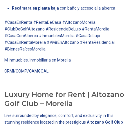
Recámara en planta baja
con baño y acceso a la alberca
#CasaEnRenta #RentaDeCasa #AltozanoMorelia
#ClubDeGolfAltozano #ResidenciaDeLujo #RentaMorelia
#CasaConAlberca #InmueblesMorelia #CasaDeLujo
#CasaEnRentaMorelia #VivirEnAltozano #RentaResidencial
#BienesRaícesMorelia
M Inmuebles, Inmobiliaria en Morelia
CRMI/COMP/CAMGOAL
Luxury Home for Rent | Altozano
Golf Club – Morelia
Live surrounded by elegance, comfort, and exclusivity in this
stunning residence located in the prestigious
Altozano Golf Club
.