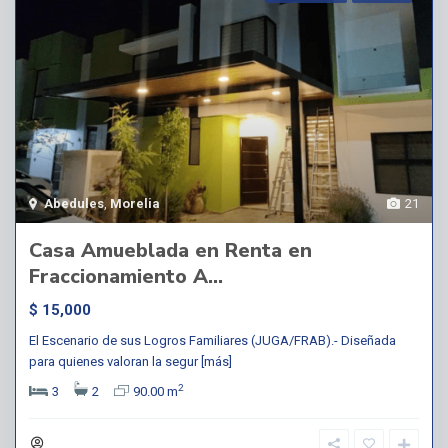
Abedules
,
Morelia
21
Casa Amueblada en Renta en
Fraccionamiento A...
$ 15,000
El Escenario de sus Logros Familiares (JUGA/FRAB).- Diseñada
para quienes valoran la segur
[más]
2
3
2
90.00 m