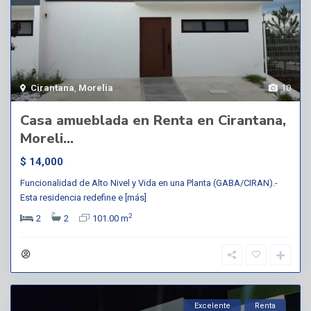
Cirantana
,
Morelia
10
Casa amueblada en Renta en Cirantana,
Moreli...
$ 14,000
Funcionalidad de Alto Nivel y Vida en una Planta (GABA/CIRAN).-
Esta residencia redefine e
[más]
2
2
2
101.00 m
Excelente
Renta