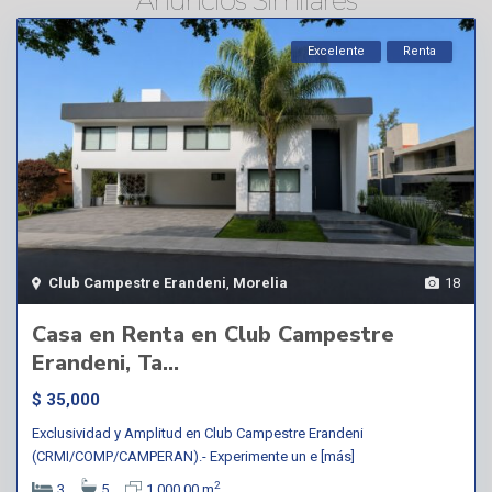
Anuncios Similares
Excelente
Renta
Club Campestre Erandeni
,
Morelia
18
Casa en Renta en Club Campestre
Erandeni, Ta...
$ 35,000
Exclusividad y Amplitud en Club Campestre Erandeni
(CRMI/COMP/CAMPERAN).- Experimente un e
[más]
2
3
5
1,000.00 m