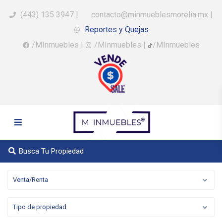
(443) 135 3947
|
contacto@minmueblesmorelia.mx
|
Reportes y Quejas
/MInmuebles
|
/MInmuebles
|
/MInmuebles
Busca Tu Propiedad
Venta/Renta
Tipo de propiedad