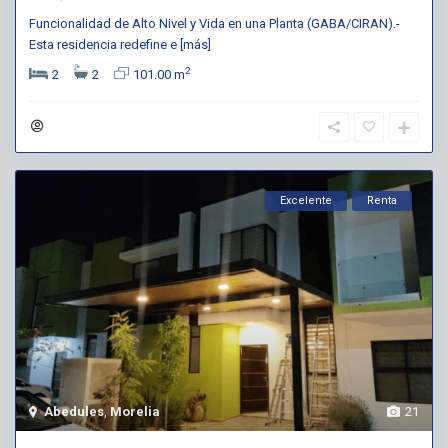
Funcionalidad de Alto Nivel y Vida en una Planta (GABA/CIRAN).-
Esta residencia redefine e
[más]
2
2
2
101.00 m
Excelente
Renta
Abedules
,
Morelia
21