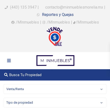
(443) 135 3947
|
contacto@minmueblesmorelia.mx
|
Reportes y Quejas
/MInmuebles
|
/MInmuebles
|
/MInmuebles
Busca Tu Propiedad
Venta/Renta
Tipo de propiedad