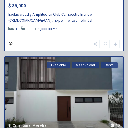
$ 35,000
Exclusividad y Amplitud en Club Campestre Erandeni
(CRMI/COMP/CAMPERAN).- Experimente un e
[más]
2
3
5
1,000.00 m
Excelente
Oportunidad
Renta
Cirantana
,
Morelia
10