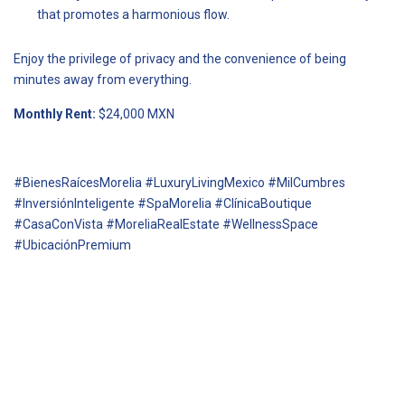
that promotes a harmonious flow.
Enjoy the privilege of privacy and the convenience of being
minutes away from everything.
Monthly Rent:
$24,000 MXN
#BienesRaícesMorelia #LuxuryLivingMexico #MilCumbres
#InversiónInteligente #SpaMorelia #ClínicaBoutique
#CasaConVista #MoreliaRealEstate #WellnessSpace
#UbicaciónPremium