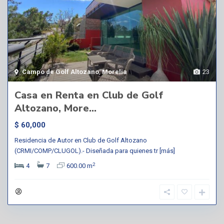
Campo de Golf Altozano
,
Morelia
23
Casa en Renta en Club de Golf
Altozano, More...
$ 60,000
Residencia de Autor en Club de Golf Altozano
(CRMI/COMP/CLUGOL).- Diseñada para quienes tr
[más]
2
4
7
600.00 m