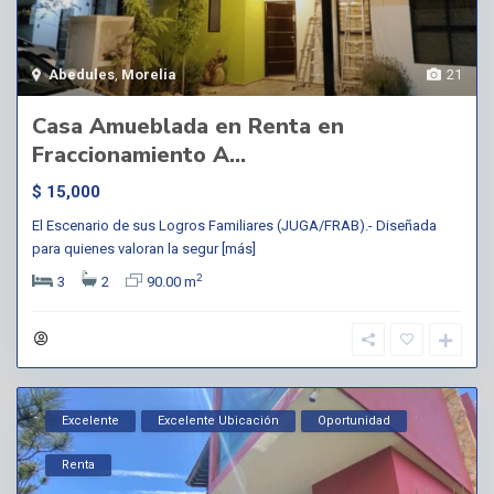
Abedules
,
Morelia
21
Casa Amueblada en Renta en
Fraccionamiento A...
$ 15,000
El Escenario de sus Logros Familiares (JUGA/FRAB).- Diseñada
para quienes valoran la segur
[más]
2
3
2
90.00 m
Excelente
Excelente Ubicación
Oportunidad
Renta