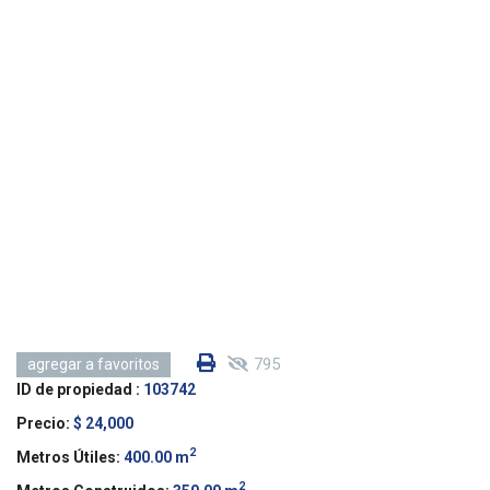
795
agregar a favoritos
ID de propiedad :
103742
Precio:
$ 24,000
2
Metros Útiles:
400.00 m
2