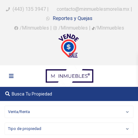
(443) 135 3947
|
contacto@minmueblesmorelia.mx
|
Reportes y Quejas
/MInmuebles
|
/MInmuebles
|
/MInmuebles
Busca Tu Propiedad
Venta/Renta
Tipo de propiedad