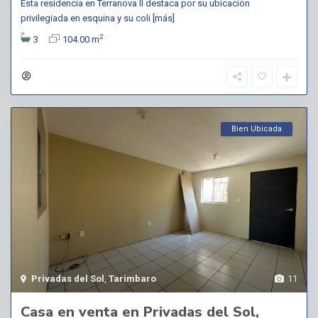
Esta residencia en Terranova II destaca por su ubicación
privilegiada en esquina y su coli
[más]
2
3
104.00 m
Bien Ubicada
Privadas del Sol
,
Tarimbaro
11
Casa en venta en Privadas del Sol,