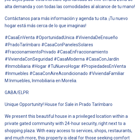
alta demanda y con todas las comodidades al alcance de tu mano!
Contáctanos para más información y agenda tu cita. ¡Tu nuevo
hogar está más cerca de lo que imaginas!
#CasaEnVenta #OportunidadUnica #ViviendaDeEnsueño
#PradoTarímbaro #CasaConPanelesSolares
#FraccionamientoPrivado #CasaEnFraccionamiento
#ViviendaConSeguridad #CasaModerna #CasaConJardín
#Inmobiliaria #Hogar #TuNuevoHogar #PropiedadesEnVenta
#Inmuebles #CasaConAireAcondicionado #ViviendaFamiliar
M Inmuebles, Inmobiliaria en Morelia.
GABA/ELPR
Unique Opportunity! House for Sale in Prado Tarímbaro
We present this beautiful house in a privileged location within a
private gated community with 24-hour security, right next to a
shopping plaza. With easy access to services, shops, restaurants,
and much more, this property is ideal for those seeking comfort