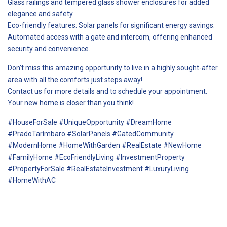
Glass railings and tempered glass shower enclosures for added
elegance and safety.
Eco-friendly features: Solar panels for significant energy savings.
Automated access with a gate and intercom, offering enhanced
security and convenience.
Don’t miss this amazing opportunity to live in a highly sought-after
area with all the comforts just steps away!
Contact us for more details and to schedule your appointment.
Your new home is closer than you think!
#HouseForSale #UniqueOpportunity #DreamHome
#PradoTarímbaro #SolarPanels #GatedCommunity
#ModernHome #HomeWithGarden #RealEstate #NewHome
#FamilyHome #EcoFriendlyLiving #InvestmentProperty
#PropertyForSale #RealEstateInvestment #LuxuryLiving
#HomeWithAC