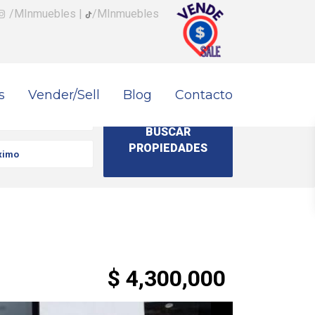
/MInmuebles
|
/MInmuebles
s
Vender/Sell
Blog
Contacto
$ 4,300,000