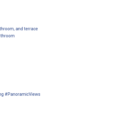
athroom, and terrace
bathroom
ing #PanoramicViews