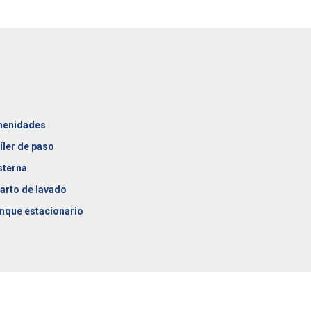
enidades
íler de paso
sterna
arto de lavado
nque estacionario