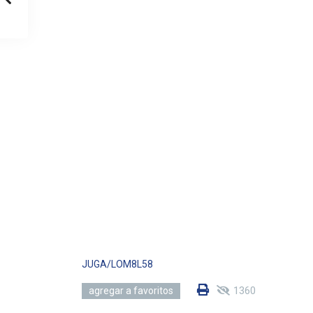
JUGA/LOM8L58
1360
agregar a favoritos