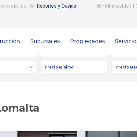
smorelia.mx
|
Reportes y Quejas
/MInmuebles
|
rucción
Sucursales
Propiedades
Servicio
iedad
Ciudad
Colonia
Lomalta