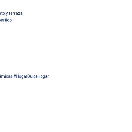
to y terraza
artido
rámicas #HogarDulceHogar