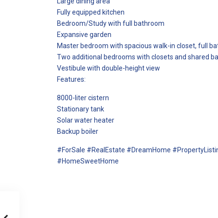
Large dining area
Fully equipped kitchen
Bedroom/Study with full bathroom
Expansive garden
Master bedroom with spacious walk-in closet, full b
Two additional bedrooms with closets and shared 
Vestibule with double-height view
Features:
8000-liter cistern
Stationary tank
Solar water heater
Backup boiler
#ForSale #RealEstate #DreamHome #PropertyList
#HomeSweetHome