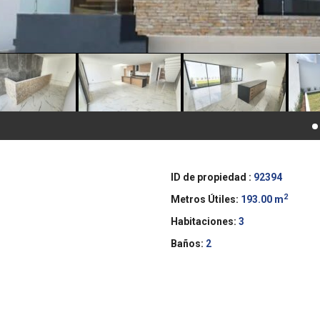
ID de propiedad :
92394
2
Metros Útiles:
193.00 m
Habitaciones:
3
Baños:
2