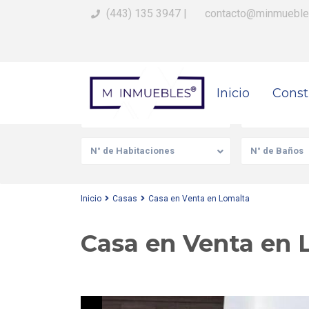
(443) 135 3947
|
contacto@minmueble
Busca Tu Propiedad
Inicio
Const
Venta/Renta
Tipo de prop
N° de Habitaciones
N° de Baños
Inicio
Casas
Casa en Venta en Lomalta
Casa en Venta en 