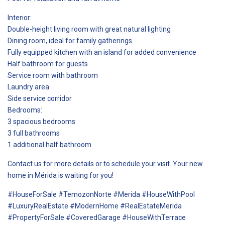
Interior:
Double-height living room with great natural lighting
Dining room, ideal for family gatherings
Fully equipped kitchen with an island for added convenience
Half bathroom for guests
Service room with bathroom
Laundry area
Side service corridor
Bedrooms:
3 spacious bedrooms
3 full bathrooms
1 additional half bathroom
Contact us for more details or to schedule your visit. Your new
home in Mérida is waiting for you!
#HouseForSale #TemozonNorte #Merida #HouseWithPool
#LuxuryRealEstate #ModernHome #RealEstateMerida
#PropertyForSale #CoveredGarage #HouseWithTerrace