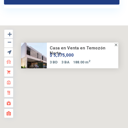
Casa en Venta en Temozón
Norte...
$ 5,375,000
2
3 BD
3 BA
188.00 m