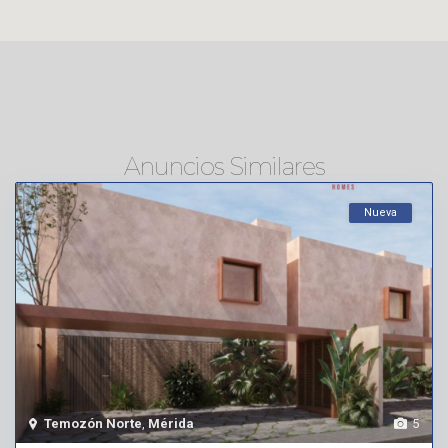
Anuncios Similares
Nueva
Temozón Norte
,
Mérida
5