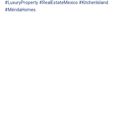
#LuxuryProperty #RealEstateMexico #KitchenIsland
#MéridaHomes