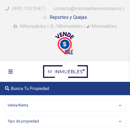
(443) 135 3947
|
contacto@minmueblesmorelia.mx
|
Reportes y Quejas
/MInmuebles
|
/MInmuebles
|
/MInmuebles
Busca Tu Propiedad
Venta/Renta
Tipo de propiedad