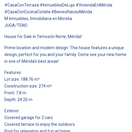
#CasaConTerraza #InmueblesDeLujo #ViviendaEnMérida
#CasaConCocinaConIsla #BienesRaicesMérida
M Inmuebles, Inmobiliaria en Morelia.
JUGA/TENO
House for Sale in Temozón Norte, Mérida!
Prime location and modern design: This house features a unique
design, perfect for you and your family. Come see your new home
in one of Mérida’s best areas!
Features:
Lot size: 188.76 m²
Construction size: 274 m²
Front: 7.8 m
Depth: 24.20 m
Exterior:
Covered garage for 2 cars
Covered terrace to enjoy the outdoors
Pool for relaxation and fun at home