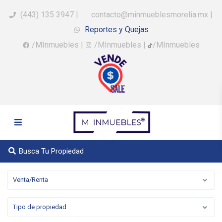
(443) 135 3947
|
contacto@minmueblesmorelia.mx
|
Reportes y Quejas
/MInmuebles
|
/MInmuebles
|
/MInmuebles
Busca Tu Propiedad
Venta/Renta
Tipo de propiedad