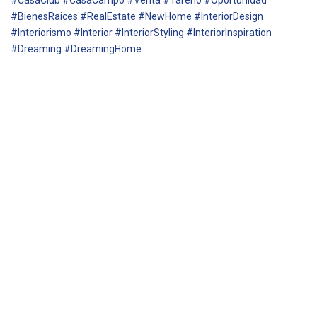
#CasaClub #CasaCampo #Venta #Tarerio #Oportunidad
#BienesRaices #RealEstate #NewHome #InteriorDesign
#Interiorismo #Interior #InteriorStyling #InteriorInspiration
#Dreaming #DreamingHome