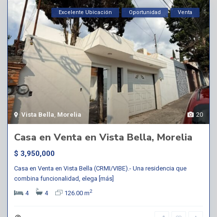
Excelente Ubicación
Oportunidad
Venta
Vista Bella
,
Morelia
20
Casa en Venta en Vista Bella, Morelia
$ 3,950,000
Casa en Venta en Vista Bella (CRMI/VIBE).- Una residencia que
combina funcionalidad, elega
[más]
2
4
4
126.00 m