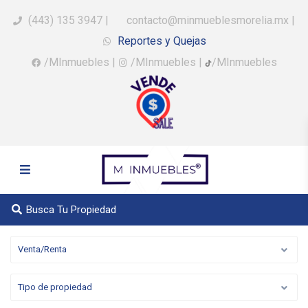
(443) 135 3947
|
contacto@minmueblesmorelia.mx
|
Reportes y Quejas
/MInmuebles
|
/MInmuebles
|
/MInmuebles
Busca Tu Propiedad
Venta/Renta
Tipo de propiedad