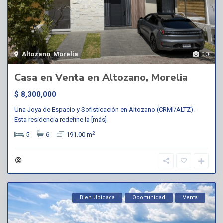
Altozano
,
Morelia
10
Casa en Venta en Altozano, Morelia
$ 8,300,000
Una Joya de Espacio y Sofisticación en Altozano (CRMI/ALTZ).-
Esta residencia redefine la
[más]
2
5
6
191.00 m
Bien Ubicada
Oportunidad
Venta