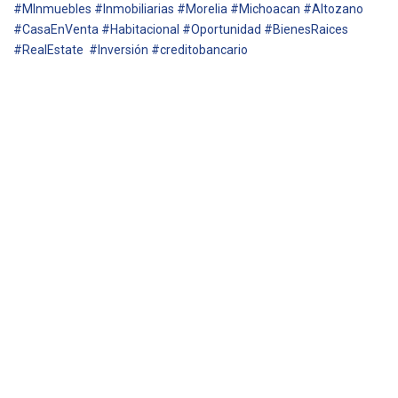
#MInmuebles #Inmobiliarias #Morelia #Michoacan #Altozano
#CasaEnVenta #Habitacional #Oportunidad #BienesRaices
#RealEstate #Inversión #creditobancario