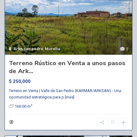
Arko san pedro
,
Morelia
5
Terreno Rústico en Venta a unos pasos
de Ark...
$ 250,000
Terreno en Venta | Valle de San Pedro (KARMAR/ARKSAN).- Una
oportunidad estratégica para p
[más]
2
160.00 m