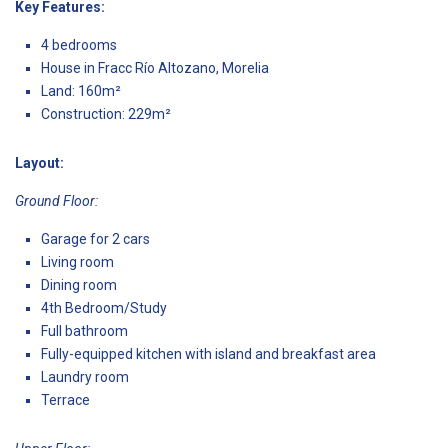
Key Features:
4 bedrooms
House in Fracc Río Altozano, Morelia
Land: 160m²
Construction: 229m²
Layout:
Ground Floor:
Garage for 2 cars
Living room
Dining room
4th Bedroom/Study
Full bathroom
Fully-equipped kitchen with island and breakfast area
Laundry room
Terrace