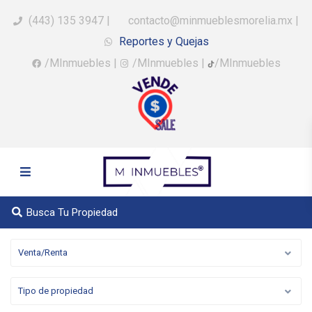
(443) 135 3947
|
contacto@minmueblesmorelia.mx
|
Reportes y Quejas
/MInmuebles
|
/MInmuebles
|
/MInmuebles
Busca Tu Propiedad
Venta/Renta
Tipo de propiedad