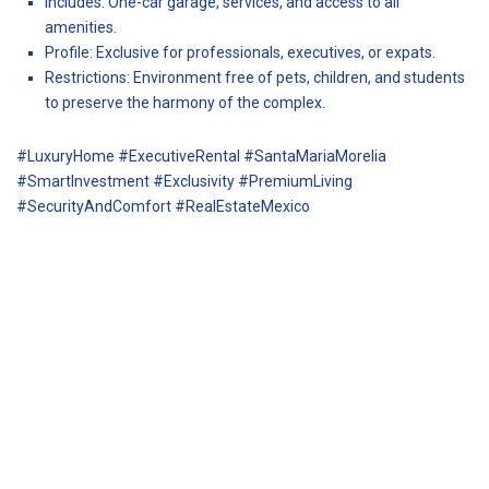
Includes: One-car garage, services, and access to all
amenities.
Profile: Exclusive for professionals, executives, or expats.
Restrictions: Environment free of pets, children, and students
to preserve the harmony of the complex.
#LuxuryHome #ExecutiveRental #SantaMariaMorelia
#SmartInvestment #Exclusivity #PremiumLiving
#SecurityAndComfort #RealEstateMexico