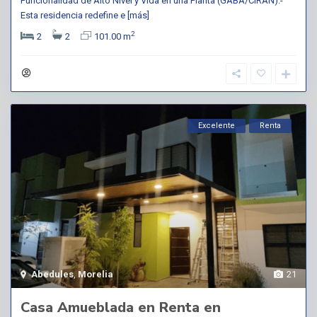
Funcionalidad de Alto Nivel y Vida en una Planta (GABA/CIRAN).-
Esta residencia redefine e
[más]
2
2
2
101.00 m
Excelente
Renta
Abedules
,
Morelia
21
Casa Amueblada en Renta en