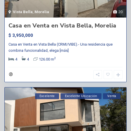
Vista Bella
,
Morelia
20
Casa en Venta en Vista Bella, Morelia
$ 3,950,000
Casa en Venta en Vista Bella (CRMI/VIBE).- Una residencia que
combina funcionalidad, elega
[más]
2
4
4
126.00 m
Excelente
Excelente Ubicación
Venta