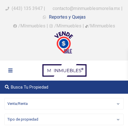
(443) 135 3947
|
contacto@minmueblesmorelia.mx
|
Reportes y Quejas
/MInmuebles
|
/MInmuebles
|
/MInmuebles
Busca Tu Propiedad
Venta/Renta
Tipo de propiedad