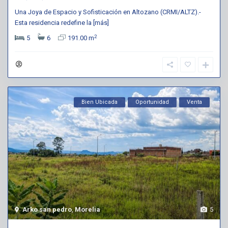
Una Joya de Espacio y Sofisticación en Altozano (CRMI/ALTZ).-
Esta residencia redefine la
[más]
2
5
6
191.00 m
Bien Ubicada
Oportunidad
Venta
Arko san pedro
,
Morelia
5