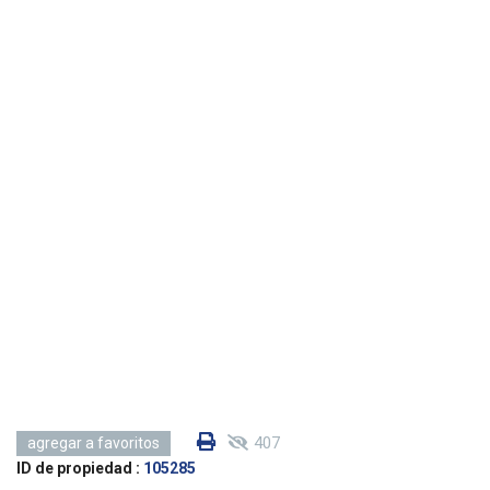
407
agregar a favoritos
ID de propiedad :
105285