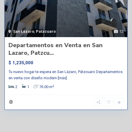
San Lazaro
,
Pátzcuaro
12
Departamentos en Venta en San
Lazaro, Patzcu...
$ 1,235,000
Tu nuevo hogar te espera en San Lázaro, Pátzcuaro Departamentos
en venta con diseño modern
[más]
2
2
1
76.00 m