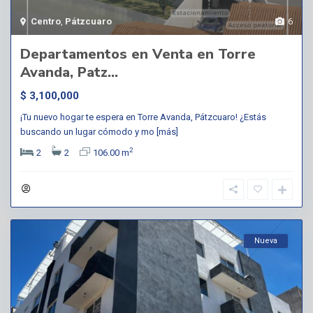
Centro
,
Pátzcuaro
6
Departamentos en Venta en Torre
Avanda, Patz...
$ 3,100,000
¡Tu nuevo hogar te espera en Torre Avanda, Pátzcuaro! ¿Estás
buscando un lugar cómodo y mo
[más]
2
2
2
106.00 m
Nueva