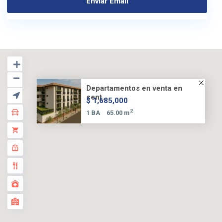
Departamentos en venta en
cent...
$ 1,685,000
2
1 BA
65.00 m