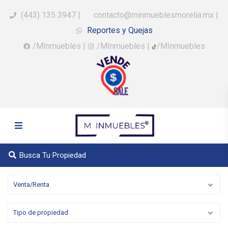
(443) 135 3947
|
contacto@minmueblesmorelia.mx
|
Reportes y Quejas
/MInmuebles
|
/MInmuebles
|
/MInmuebles
Busca Tu Propiedad
Venta/Renta
Tipo de propiedad