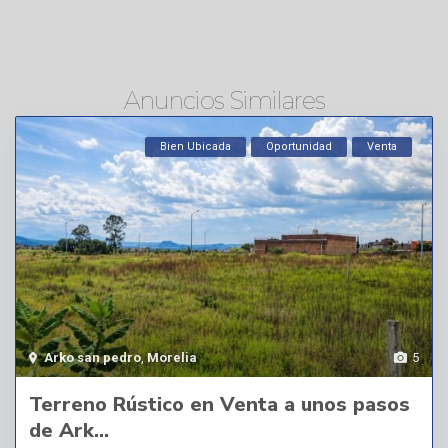
Anuncios Similares
Bien Ubicada
Oportunidad
Venta
Arko san pedro
,
Morelia
5
Terreno Rústico en Venta a unos pasos
de Ark...