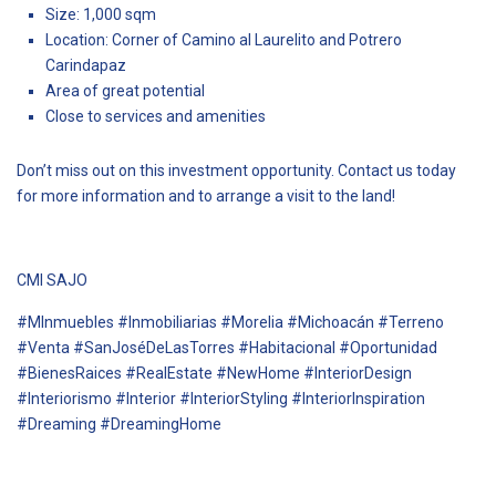
Size: 1,000 sqm
Location: Corner of Camino al Laurelito and Potrero
Carindapaz
Area of great potential
Close to services and amenities
Don’t miss out on this investment opportunity. Contact us today
for more information and to arrange a visit to the land!
CMI SAJO
#MInmuebles #Inmobiliarias #Morelia #Michoacán #Terreno
#Venta #SanJoséDeLasTorres #Habitacional #Oportunidad
#BienesRaices #RealEstate #NewHome #InteriorDesign
#Interiorismo #Interior #InteriorStyling #InteriorInspiration
#Dreaming #DreamingHome