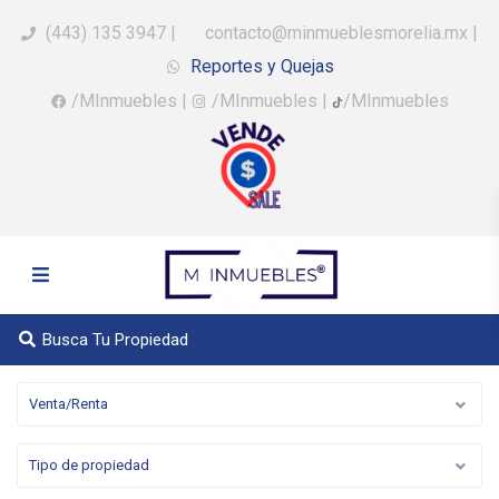
(443) 135 3947
|
contacto@minmueblesmorelia.mx
|
Reportes y Quejas
/MInmuebles
|
/MInmuebles
|
/MInmuebles
Busca Tu Propiedad
Venta/Renta
Tipo de propiedad