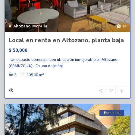
Altozano
,
Morelia
14
Local en renta en Altozano, planta baja
$ 50,000
Un espacio comercial con ubicación inmejorable en Altozano
(CRMI/ZOUA).- En una de
[más]
2
2
105.00 m
Excelente