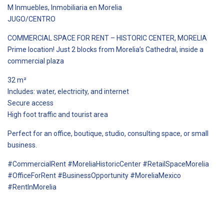
M Inmuebles, Inmobiliaria en Morelia
JUGO/CENTRO
COMMERCIAL SPACE FOR RENT – HISTORIC CENTER, MORELIA
Prime location! Just 2 blocks from Morelia’s Cathedral, inside a
commercial plaza
32 m²
Includes: water, electricity, and internet
Secure access
High foot traffic and tourist area
Perfect for an office, boutique, studio, consulting space, or small
business.
#CommercialRent #MoreliaHistoricCenter #RetailSpaceMorelia
#OfficeForRent #BusinessOpportunity #MoreliaMexico
#RentInMorelia