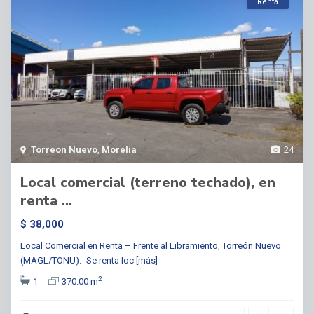
Renta
Torreon Nuevo
,
Morelia
24
Local comercial (terreno techado), en
renta ...
$ 38,000
Local Comercial en Renta – Frente al Libramiento, Torreón Nuevo
(MAGL/TONU).- Se renta loc
[más]
2
1
370.00 m