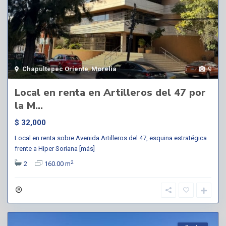
Chapultepec Oriente
,
Morelia
9
Local en renta en Artilleros del 47 por
la M...
$ 32,000
Local en renta sobre Avenida Artilleros del 47, esquina estratégica
frente a Hiper Soriana
[más]
2
2
160.00 m