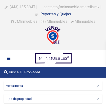
(443) 135 3947
|
contacto@minmueblesmorelia.mx
|
Reportes y Quejas
/MInmuebles
|
/MInmuebles
|
/MInmuebles
Busca Tu Propiedad
Venta/Renta
Tipo de propiedad