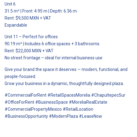
Unit 6
31.5 m² | Front: 4.95 m | Depth: 6.36 m
Rent: $9,500 MXN + VAT
Expandable
Unit 11 – Perfect for offices
90.19 m² | Includes 6 office spaces + 3 bathrooms
Rent: $22,000 MXN + VAT
No street frontage – ideal for internal business use
Give your brand the space it deserves — modern, functional, and
people-focused.
Grow your business in a dynamic, thoughtfully designed plaza.
#CommercialForRent #RetailSpacesMorelia #ChapultepecSur
#OfficeForRent #BusinessSpace #MoreliaRealEstate
#CommercialPropertyMexico #RetailLocation
#BusinessOpportunity #ModernPlaza #LeaseNow