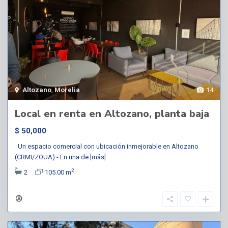
Altozano
,
Morelia
14
Local en renta en Altozano, planta baja
$ 50,000
Un espacio comercial con ubicación inmejorable en Altozano
(CRMI/ZOUA).- En una de
[más]
2
2
105.00 m