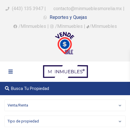
(443) 135 3947
|
contacto@minmueblesmorelia.mx
|
Reportes y Quejas
/MInmuebles
|
/MInmuebles
|
/MInmuebles
Busca Tu Propiedad
Venta/Renta
Tipo de propiedad