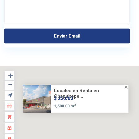
Locales en Renta en
Chapultepe...
$ 22,000
2
1,500.00 m