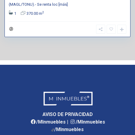
(MAGL/TONU).- Se renta loc
[más]
2
1
370.00 m
AVISO DE PRIVACIDAD
/MInmuebles
|
/MInmuebles
/MInmuebles