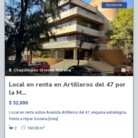
Excelente
Chapultepec Oriente
,
Morelia
9
Local en renta en Artilleros del 47 por
la M...
$ 32,000
Local en renta sobre Avenida Artilleros del 47, esquina estratégica
frente a Hiper Soriana
[más]
2
2
160.00 m