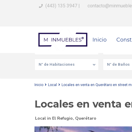
(443) 135 3947
|
contacto@minmueble
Busca Tu Propiedad
Inicio
Const
Venta/Renta
Tipo de prop
N° de Habitaciones
N° de Baños
Inicio
Local
Locales en venta en Querétaro en street m
Locales en venta e
Local
in
El Refugio
,
Querétaro