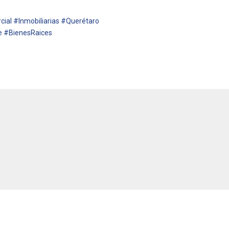
l #Inmobiliarias #Querétaro
e #BienesRaices