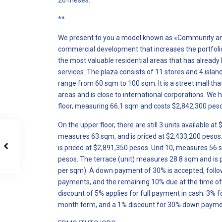
20 meses.
**
We present to you a model known as «Community an
commercial development that increases the portfolio 
the most valuable residential areas that has already
services. The plaza consists of 11 stores and 4 island
range from 60 sqm to 100 sqm. It is a street mall that
areas and is close to international corporations. We 
floor, measuring 66.1 sqm and costs $2,842,300 peso
On the upper floor, there are still 3 units available at
measures 63 sqm, and is priced at $2,433,200 pesos.
is priced at $2,891,350 pesos. Unit 10, measures 56 
pesos. The terrace (unit) measures 28.8 sqm and is 
per sqm). A down payment of 30% is accepted, follo
payments, and the remaining 10% due at the time of
discount of 5% applies for full payment in cash; 3%
month term, and a 1% discount for 30% down payme