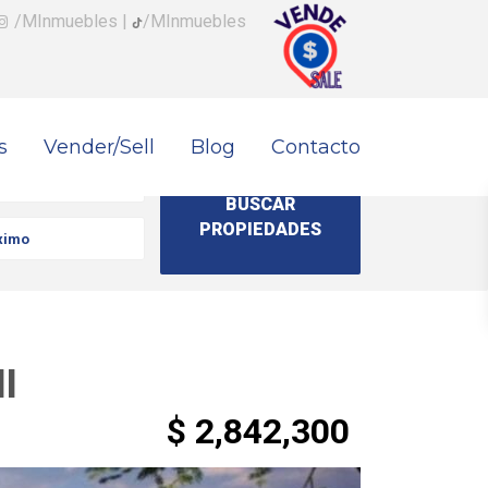
/MInmuebles
|
/MInmuebles
s
Vender/Sell
Blog
Contacto
l
$ 2,842,300