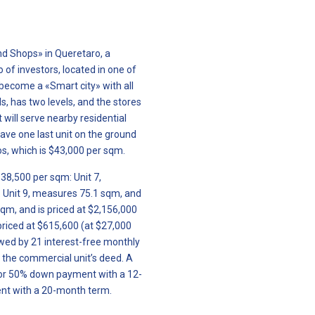
d Shops» in Queretaro, a
of investors, located in one of
 become a «Smart city» with all
s, has two levels, and the stores
 will serve nearby residential
have one last unit on the ground
s, which is $43,000 per sqm.
 $38,500 per sqm: Unit 7,
 Unit 9, measures 75.1 sqm, and
sqm, and is priced at $2,156,000
priced at $615,600 (at $27,000
wed by 21 interest-free monthly
 the commercial unit’s deed. A
 for 50% down payment with a 12-
nt with a 20-month term.