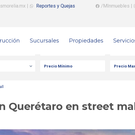
smorelia.mx
|
Reportes y Quejas
/MInmuebles
|
rucción
Sucursales
Propiedades
Servicio
iedad
Ciudad
Colonia
all
n Querétaro en street mal