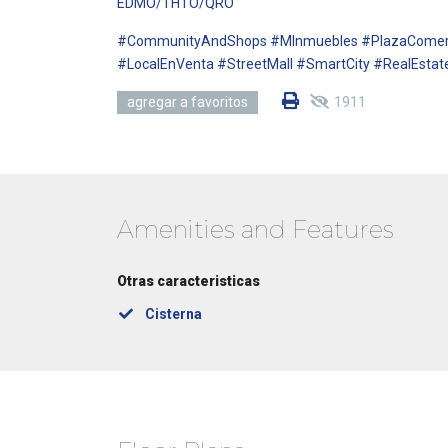
EDMO/THTO/QRO
#CommunityAndShops #MInmuebles #PlazaComercia
#LocalEnVenta #StreetMall #SmartCity #RealEstat
1911
agregar a favoritos
Amenities and Features
Otras caracteristicas
Cisterna