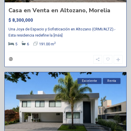
Casa en Venta en Altozano, Morelia
$ 8,300,000
Una Joya de Espacio y Sofisticación en Altozano (CRMI/ALTZ).-
Esta residencia redefine la
[más]
2
5
6
191.00 m
Excelente
Renta