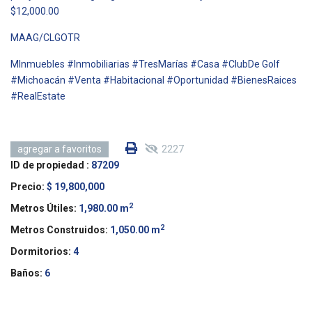
$12,000.00
MAAG/CLGOTR
MInmuebles #Inmobiliarias #TresMarías #Casa #ClubDe Golf
#Michoacán #Venta #Habitacional #Oportunidad #BienesRaices
#RealEstate
2227
agregar a favoritos
ID de propiedad :
87209
Precio:
$ 19,800,000
2
Metros Útiles:
1,980.00 m
2
Metros Construidos:
1,050.00 m
Dormitorios:
4
Baños:
6