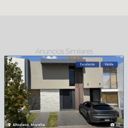
Anuncios Similares
Excelente
Venta
Altozano
,
Morelia
10