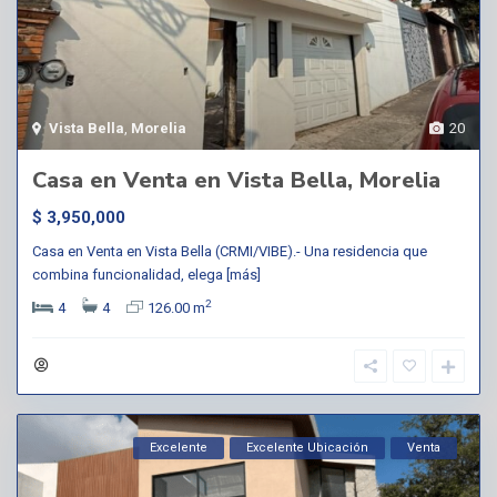
Vista Bella
,
Morelia
20
Casa en Venta en Vista Bella, Morelia
$ 3,950,000
Casa en Venta en Vista Bella (CRMI/VIBE).- Una residencia que
combina funcionalidad, elega
[más]
2
4
4
126.00 m
Excelente
Excelente Ubicación
Venta