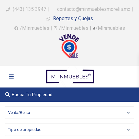
(443) 135 3947
|
contacto@minmueblesmorelia.mx
|
Reportes y Quejas
/MInmuebles
|
/MInmuebles
|
/MInmuebles
Busca Tu Propiedad
Venta/Renta
Tipo de propiedad