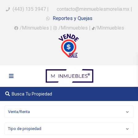
(443) 135 3947
|
contacto@minmueblesmorelia.mx
|
Reportes y Quejas
/MInmuebles
|
/MInmuebles
|
/MInmuebles
Busca Tu Propiedad
Venta/Renta
Tipo de propiedad