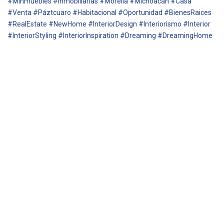
#MInmuebles #Inmobiliarias #Morelia #Michoacán #Casa
#Venta #Páztcuaro #Habitacional #Oportunidad #BienesRaices
#RealEstate #NewHome #InteriorDesign #Interiorismo #Interior
#InteriorStyling #InteriorInspiration #Dreaming #DreamingHome