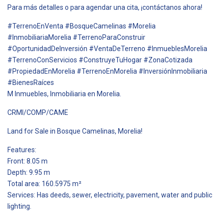
Para más detalles o para agendar una cita, ¡contáctanos ahora!
#TerrenoEnVenta #BosqueCamelinas #Morelia
#InmobiliariaMorelia #TerrenoParaConstruir
#OportunidadDeInversión #VentaDeTerreno #InmueblesMorelia
#TerrenoConServicios #ConstruyeTuHogar #ZonaCotizada
#PropiedadEnMorelia #TerrenoEnMorelia #InversiónInmobiliaria
#BienesRaíces
M Inmuebles, Inmobiliaria en Morelia.
CRMI/COMP/CAME
Land for Sale in Bosque Camelinas, Morelia!
Features:
Front: 8.05 m
Depth: 9.95 m
Total area: 160.5975 m²
Services: Has deeds, sewer, electricity, pavement, water and public
lighting.