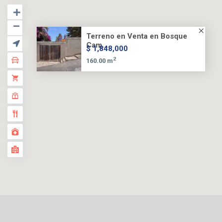
Terreno en Venta en Bosque
Cam...
$ 1,848,000
2
160.00 m