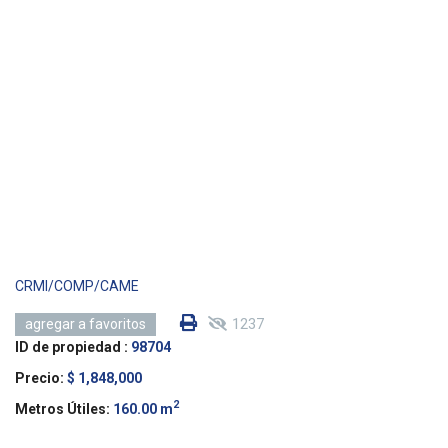
CRMI/COMP/CAME
1237
agregar a favoritos
ID de propiedad :
98704
Precio:
$ 1,848,000
2
Metros Útiles:
160.00 m