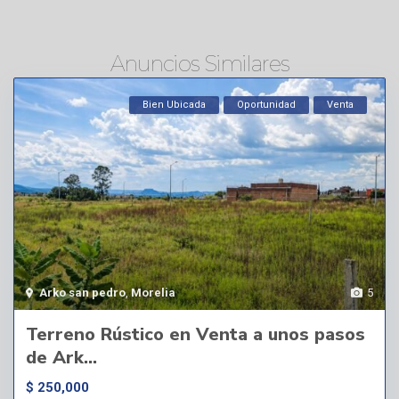
Anuncios Similares
Bien Ubicada
Oportunidad
Venta
Arko san pedro
,
Morelia
5
Terreno Rústico en Venta a unos pasos
de Ark...
$ 250,000