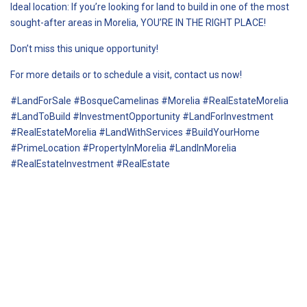
Ideal location: If you’re looking for land to build in one of the most
sought-after areas in Morelia, YOU’RE IN THE RIGHT PLACE!
Don’t miss this unique opportunity!
For more details or to schedule a visit, contact us now!
#LandForSale #BosqueCamelinas #Morelia #RealEstateMorelia
#LandToBuild #InvestmentOpportunity #LandForInvestment
#RealEstateMorelia #LandWithServices #BuildYourHome
#PrimeLocation #PropertyInMorelia #LandInMorelia
#RealEstateInvestment #RealEstate