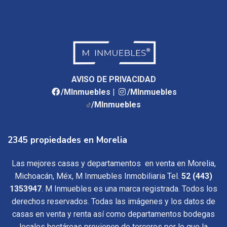
AVISO DE PRIVACIDAD
/MInmuebles
|
/MInmuebles
/MInmuebles
2345 propiedades en Morelia
Las mejores casas y departamentos en venta en Morelia,
Michoacán, Méx, M Inmuebles Inmobiliaria Tel.
52 (443)
1353947
. M Inmuebles es una marca registrada. Todos los
derechos reservados. Todas las imágenes y los datos de
casas en venta y renta así como departamentos bodegas
locales hectáreas provienen de terceros por lo que la