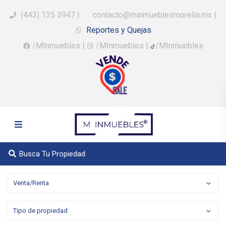
(443) 135 3947
|
contacto@minmueblesmorelia.mx
|
Reportes y Quejas
/MInmuebles
|
/MInmuebles
|
/MInmuebles
Busca Tu Propiedad
Venta/Renta
Tipo de propiedad