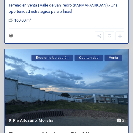
Terreno en Venta | Valle de San Pedro (KARMAR/ARKSAN).- Una
oportunidad estratégica para p
[más]
2
160.00 m
Excelente Ubicación
Oportunidad
Venta
Río Altozano
,
Morelia
2