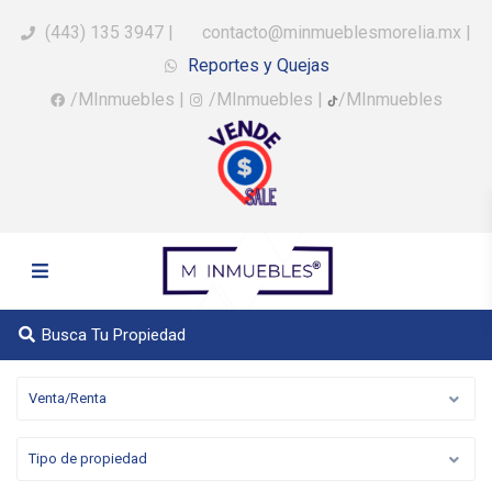
(443) 135 3947
|
contacto@minmueblesmorelia.mx
|
Reportes y Quejas
/MInmuebles
|
/MInmuebles
|
/MInmuebles
Busca Tu Propiedad
Venta/Renta
Tipo de propiedad