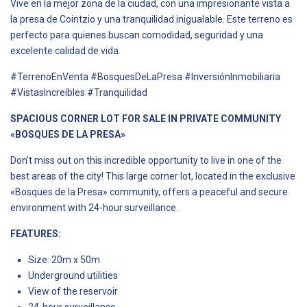
Vive en la mejor zona de la ciudad, con una impresionante vista a
la presa de Cointzio y una tranquilidad inigualable. Este terreno es
perfecto para quienes buscan comodidad, seguridad y una
excelente calidad de vida.
#TerrenoEnVenta #BosquesDeLaPresa #InversiónInmobiliaria
#VistasIncreíbles #Tranquilidad
SPACIOUS CORNER LOT FOR SALE IN PRIVATE COMMUNITY
«BOSQUES DE LA PRESA»
Don’t miss out on this incredible opportunity to live in one of the
best areas of the city! This large corner lot, located in the exclusive
«Bosques de la Presa» community, offers a peaceful and secure
environment with 24-hour surveillance.
FEATURES:
Size: 20m x 50m
Underground utilities
View of the reservoir
24-hour surveillance