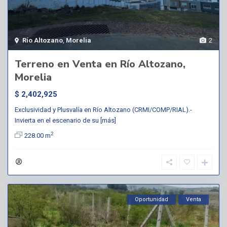
Río Altozano
,
Morelia
2
Terreno en Venta en Río Altozano,
Morelia
$ 2,402,925
Exclusividad y Plusvalía en Río Altozano (CRMI/COMP/RIAL).-
Invierta en el escenario de su
[más]
2
228.00 m
Oportunidad
Venta