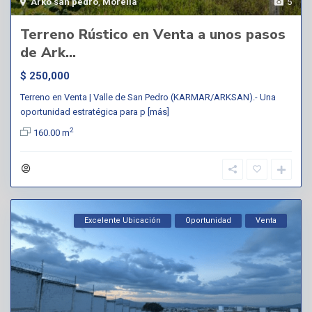
Arko san pedro
,
Morelia
5
Terreno Rústico en Venta a unos pasos
de Ark...
$ 250,000
Terreno en Venta | Valle de San Pedro (KARMAR/ARKSAN).- Una
oportunidad estratégica para p
[más]
2
160.00 m
Excelente Ubicación
Oportunidad
Venta