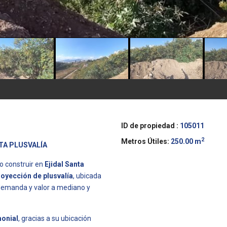
ID de propiedad :
105011
2
Metros Útiles:
250.00 m
LTA PLUSVALÍA
o construir en
Ejidal Santa
royección de plusvalía
, ubicada
 demanda y valor a mediano y
monial
, gracias a su ubicación