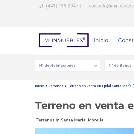
(443) 135 3947
|
contacto@minmueble
Busca Tu Propiedad
Inicio
Const
Venta/Renta
Tipo de prop
N° de Habitaciones
N° de Baños
Inicio
Terrenos
Terreno en venta en Ejidal Santa María 
Terreno en venta e
Terrenos
in
Santa Maria
,
Morelia