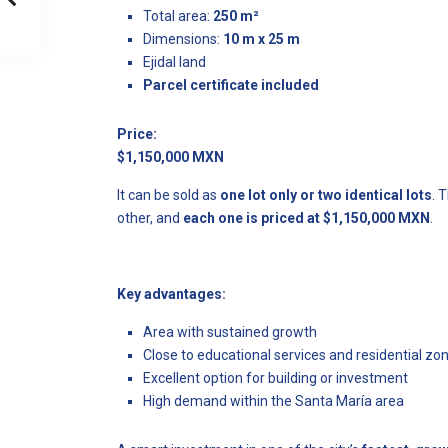
Total area:
250 m²
Dimensions:
10 m x 25 m
Ejidal land
Parcel certificate included
Price:
$1,150,000 MXN
It can be sold as
one lot only or two identical lots
. 
other, and
each one is priced at $1,150,000 MXN
.
Key advantages:
Area with sustained growth
Close to educational services and residential zo
Excellent option for building or investment
High demand within the Santa María area