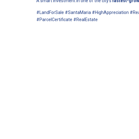
A smart investment in one of the city’s
fastest-grow
#LandForSale #SantaMaria #HighAppreciation #Re
#ParcelCertificate #RealEstate