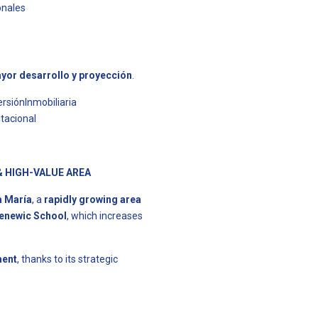
onales
yor desarrollo y proyección
.
siónInmobiliaria
tacional
& HIGH-VALUE AREA
a María
, a
rapidly growing area
enewic School
, which increases
ment
, thanks to its strategic