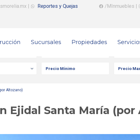
smorelia.mx
|
Reportes y Quejas
/MInmuebles
|
rucción
Sucursales
Propiedades
Servicio
iedad
Ciudad
Colonia
(por Altozano)
n Ejidal Santa María (por