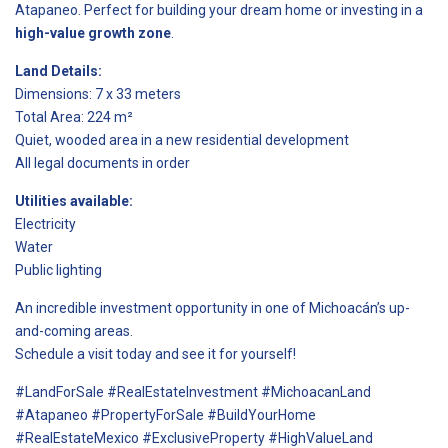
Atapaneo. Perfect for building your dream home or investing in a
high-value growth zone
.
Land Details:
Dimensions: 7 x 33 meters
Total Area: 224 m²
Quiet, wooded area in a new residential development
All legal documents in order
Utilities available:
Electricity
Water
Public lighting
An incredible investment opportunity in one of Michoacán’s up-
and-coming areas.
Schedule a visit today and see it for yourself!
#LandForSale #RealEstateInvestment #MichoacanLand
#Atapaneo #PropertyForSale #BuildYourHome
#RealEstateMexico #ExclusiveProperty #HighValueLand