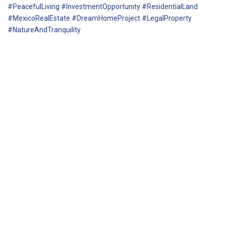
#PeacefulLiving #InvestmentOpportunity #ResidentialLand
#MexicoRealEstate #DreamHomeProject #LegalProperty
#NatureAndTranquility