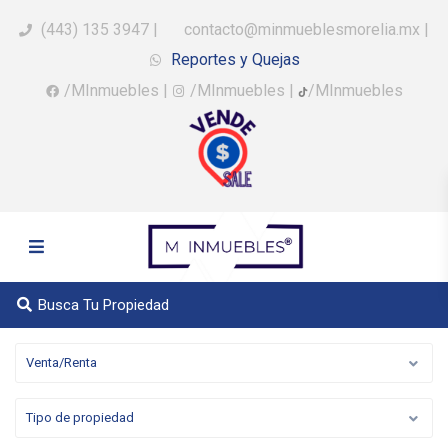
(443) 135 3947
|
contacto@minmueblesmorelia.mx
|
Reportes y Quejas
/MInmuebles
|
/MInmuebles
|
/MInmuebles
Busca Tu Propiedad
Venta/Renta
Tipo de propiedad