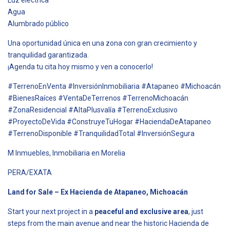
Agua
Alumbrado público
Una oportunidad única en una zona con gran crecimiento y
tranquilidad garantizada.
¡Agenda tu cita hoy mismo y ven a conocerlo!
#TerrenoEnVenta #InversiónInmobiliaria #Atapaneo #Michoacán
#BienesRaíces #VentaDeTerrenos #TerrenoMichoacán
#ZonaResidencial #AltaPlusvalía #TerrenoExclusivo
#ProyectoDeVida #ConstruyeTuHogar #HaciendaDeAtapaneo
#TerrenoDisponible #TranquilidadTotal #InversiónSegura
M Inmuebles, Inmobiliaria en Morelia
PERA/EXATA
Land for Sale – Ex Hacienda de Atapaneo, Michoacán
Start your next project in a
peaceful and exclusive area
, just
steps from the main avenue and near the historic Hacienda de