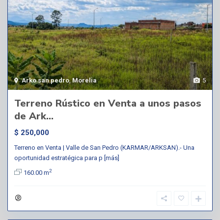
Arko san pedro
,
Morelia
5
Terreno Rústico en Venta a unos pasos
de Ark...
$ 250,000
Terreno en Venta | Valle de San Pedro (KARMAR/ARKSAN).- Una
oportunidad estratégica para p
[más]
2
160.00 m