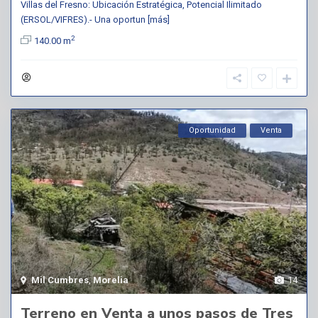
Villas del Fresno: Ubicación Estratégica, Potencial Ilimitado
(ERSOL/VIFRES).- Una oportun
[más]
2
140.00 m
Oportunidad
Venta
Mil Cumbres
,
Morelia
14
Terreno en Venta a unos pasos de Tres