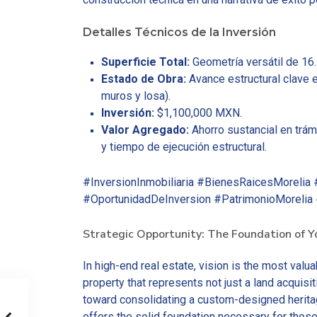
Detalles Técnicos de la Inversión
Superficie Total:
Geometría versátil de 16.
Estado de Obra:
Avance estructural clave e
muros y losa).
Inversión:
$1,100,000 MXN.
Valor Agregado:
Ahorro sustancial en trám
y tiempo de ejecución estructural.
#InversionInmobiliaria #BienesRaicesMorelia 
#OportunidadDeInversion #PatrimonioMorelia
Strategic Opportunity: The Foundation of Yo
In high-end real estate, vision is the most valu
property that represents not just a land acquisiti
toward consolidating a custom-designed heritage
offers the solid foundation necessary for those 