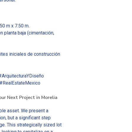
50 m x 7.50 m.
n planta baja (cimentación,
ites iniciales de construcción
#ArquitecturaYDiseño
 #RealEstateMexico
ur Next Project in Morelia
able asset. We present a
on, but a significant step
. This strategically sized lot
looking to capitalize on a