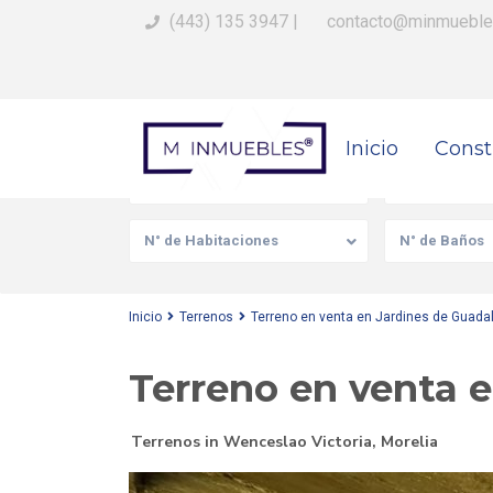
(443) 135 3947
|
contacto@minmueble
Busca Tu Propiedad
Inicio
Const
Venta/Renta
Tipo de prop
N° de Habitaciones
N° de Baños
Inicio
Terrenos
Terreno en venta en Jardines de Guadal
Terreno en venta e
Terrenos
in
Wenceslao Victoria
,
Morelia