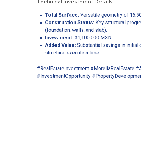
Technical Investment Details
Total Surface:
Versatile geometry of 16.50
Construction Status:
Key structural progre
(foundation, walls, and slab).
Investment:
$1,100,000 MXN.
Added Value:
Substantial savings in initia
structural execution time.
#RealEstateInvestment #MoreliaRealEstate #
#InvestmentOpportunity #PropertyDevelopmen