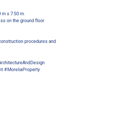
 m x 7.50 m.
ss on the ground floor
l construction procedures and
ArchitectureAndDesign
t #MoreliaProperty