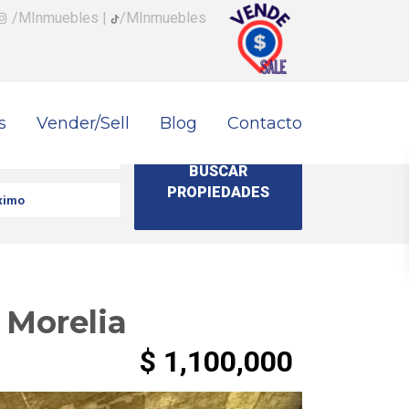
/MInmuebles
|
/MInmuebles
s
Vender/Sell
Blog
Contacto
 Morelia
$ 1,100,000