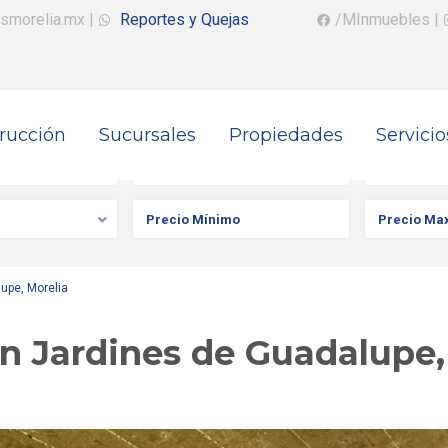
smorelia.mx
|
Reportes y Quejas
/MInmuebles
|
rucción
Sucursales
Propiedades
Servicio
iedad
Ciudad
Colonia
upe, Morelia
n Jardines de Guadalupe,