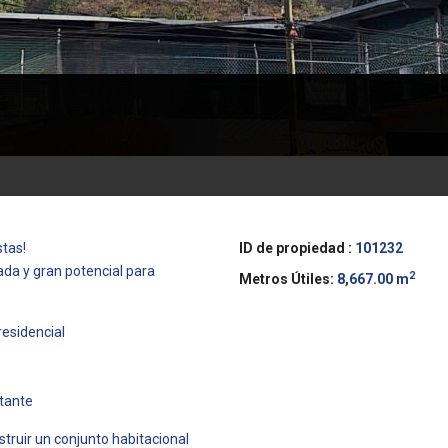
stas!
ID de propiedad :
101232
ada y gran potencial para
2
Metros Útiles:
8,667.00 m
residencial
stante
struir un conjunto habitacional