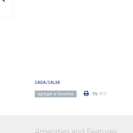
GABA/SALMI
913
agregar a favoritos
Amenities and Features