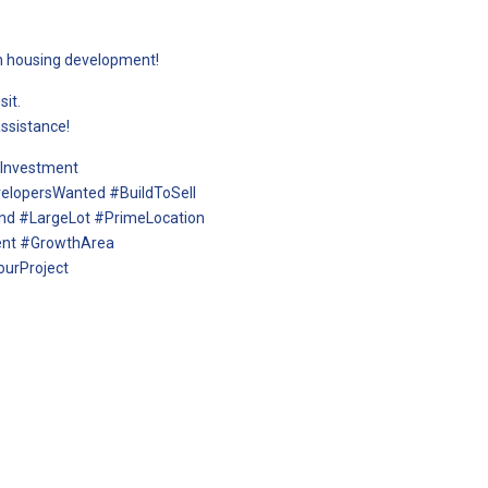
ern housing development!
sit.
assistance!
eInvestment
velopersWanted #BuildToSell
nd #LargeLot #PrimeLocation
ent #GrowthArea
ourProject