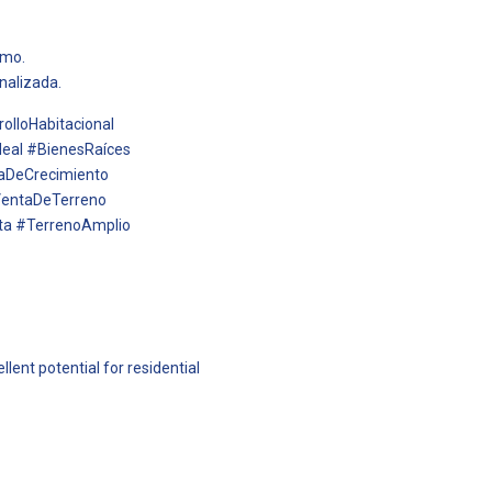
smo.
nalizada.
olloHabitacional
deal #BienesRaíces
naDeCrecimiento
VentaDeTerreno
nta #TerrenoAmplio
llent potential for residential