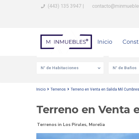
(443) 135 3947
|
contacto@minmueble
Busca Tu Propiedad
Inicio
Const
Venta/Renta
Tipo de prop
N° de Habitaciones
N° de Baños
Inicio
Terrenos
Terreno en Venta en Salida Mil Cumbres
Terreno en Venta e
Terrenos
in
Los Pirules
,
Morelia