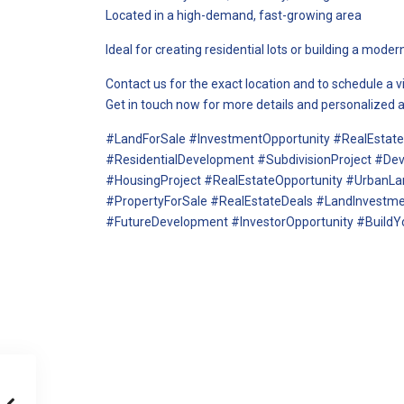
Located in a high-demand, fast-growing area
Ideal for creating residential lots or building a mod
Contact us for the exact location and to schedule a vi
Get in touch now for more details and personalized 
#LandForSale #InvestmentOpportunity #RealEstat
#ResidentialDevelopment #SubdivisionProject #De
#HousingProject #RealEstateOpportunity #UrbanLa
#PropertyForSale #RealEstateDeals #LandInvestm
#FutureDevelopment #InvestorOpportunity #BuildY