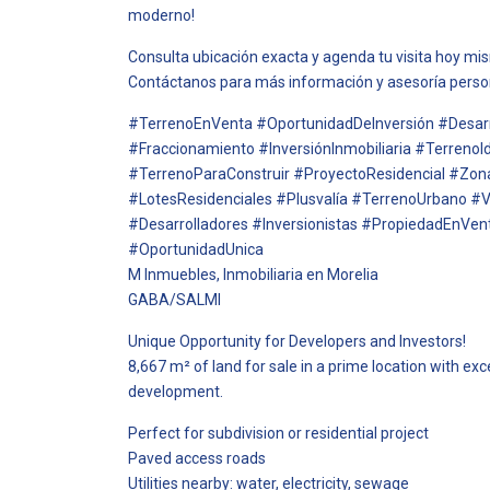
moderno!
Consulta ubicación exacta y agenda tu visita hoy mi
Contáctanos para más información y asesoría perso
#TerrenoEnVenta #OportunidadDeInversión #Desarr
#Fraccionamiento #InversiónInmobiliaria #TerrenoI
#TerrenoParaConstruir #ProyectoResidencial #Zo
#LotesResidenciales #Plusvalía #TerrenoUrbano #
#Desarrolladores #Inversionistas #PropiedadEnVe
#OportunidadUnica
M Inmuebles, Inmobiliaria en Morelia
GABA/SALMI
Unique Opportunity for Developers and Investors!
8,667 m² of land for sale in a prime location with exce
development.
Perfect for subdivision or residential project
Paved access roads
Utilities nearby: water, electricity, sewage