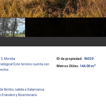
 3, Morelia
ID de propiedad :
96329
ratégica! Este terreno cuenta con
2
Metros Útiles:
144.00 m
yectos.
a de Bimbo, salida a Salamanca
 Erandeni y Bicentenario