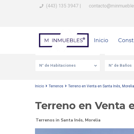
(443) 135 3947
|
contacto@minmueble
Busca Tu Propiedad
Inicio
Const
Venta/Renta
Tipo de prop
N° de Habitaciones
N° de Baños
Inicio
Terrenos
Terreno en Venta en Santa Inés, Moreli
Terreno en Venta e
Terrenos
in
Santa Inés
,
Morelia