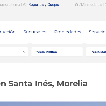
smorelia.mx
|
Reportes y Quejas
/MInmuebles
|
rucción
Sucursales
Propiedades
Servicio
iedad
Ciudad
Colonia
a
n Santa Inés, Morelia