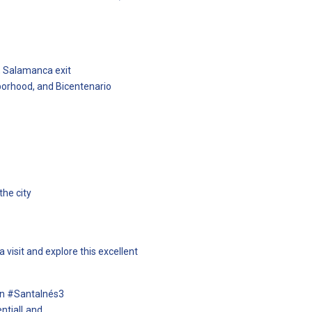
, Salamanca exit
orhood, and Bicentenario
the city
visit and explore this excellent
rn #SantaInés3
ntialLand