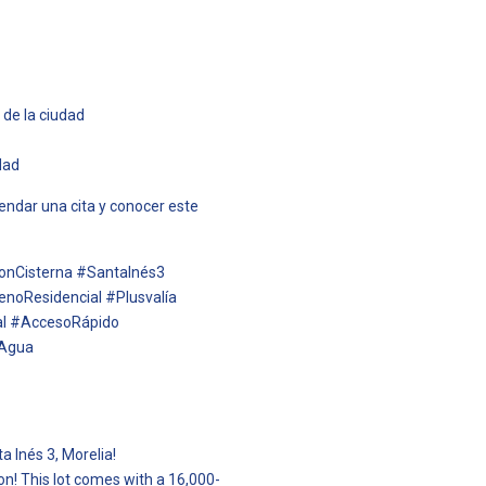
 de la ciudad
dad
ndar una cita y conocer este
ConCisterna #SantaInés3
noResidencial #Plusvalía
al #AccesoRápido
nAgua
a Inés 3, Morelia!
on! This lot comes with a 16,000-