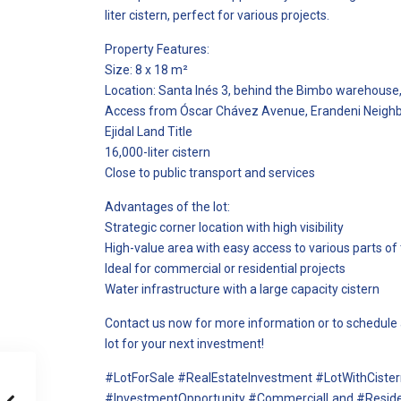
liter cistern, perfect for various projects.
Property Features:
Size: 8 x 18 m²
Location: Santa Inés 3, behind the Bimbo warehouse
Access from Óscar Chávez Avenue, Erandeni Neighb
Ejidal Land Title
16,000-liter cistern
Close to public transport and services
Advantages of the lot:
Strategic corner location with high visibility
High-value area with easy access to various parts of 
Ideal for commercial or residential projects
Water infrastructure with a large capacity cistern
Contact us now for more information or to schedule a 
lot for your next investment!
#LotForSale #RealEstateInvestment #LotWithCiste
#InvestmentOpportunity #CommercialLand #Reside