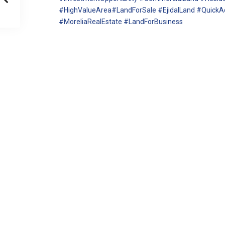
#HighValueArea#LandForSale #EjidalLand #QuickA
#MoreliaRealEstate #LandForBusiness