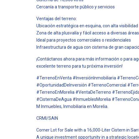
Cercanía a transporte público y servicios
Ventajas del terreno:
Ubicación estratégica en esquina, con alta visibilidad
Zona de alta plusvalía y fácil acceso a diversas áreas
Ideal para proyectos comerciales o residenciales
Infraestructura de agua con cisterna de gran capaci
¡Contáctanos ahora para más información o para age
excelente terreno para tu próxima inversión!
#TerrenoEnVenta #InversiónInmobiliaria #Terreno
#OportunidadDeInversión #TerrenoComercial #Terre
#TerrenoEnMorelia #VentaDeTerreno #TerrenoEjid
#CisternaDeAgua #InmueblesMorelia #TerrenoCo
M Inmuebles, Inmobiliaria en Morelia.
CRMI/SAIN
Corner Lot for Sale with a 16,000-Liter Cistern in Sant
A unique investment opportunity in a strategic locati