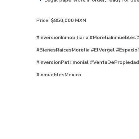
Legal paperwork in order, ready for dee
Price: $850,000 MXN
#InversionInmobiliaria #MoreliaInmuebles
#BienesRaicesMorelia #ElVergel #Espacio
#InversionPatrimonial #VentaDePropiedad
#InmueblesMexico