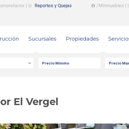
smorelia.mx
|
Reportes y Quejas
/MInmuebles
|
rucción
Sucursales
Propiedades
Servicio
iedad
Ciudad
Colonia
or El Vergel