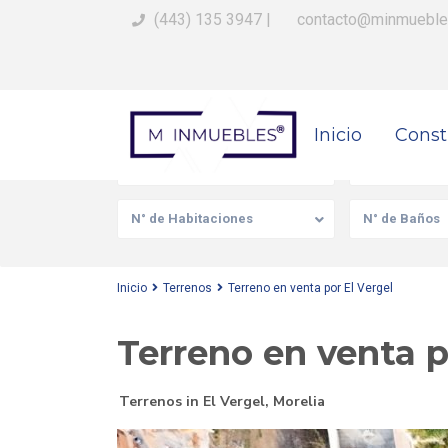
(443) 135 3947
|
contacto@minmueble
Busca Tu Propiedad
Inicio
Const
Venta/Renta
Tipo de prop
N° de Habitaciones
N° de Baños
Inicio
Terrenos
Terreno en venta por El Vergel
Terreno en venta p
Terrenos
in
El Vergel
,
Morelia