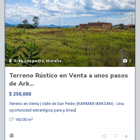
Arko san pedro
,
Morelia
5
Terreno Rústico en Venta a unos pasos
de Ark...
$ 250,000
Terreno en Venta | Valle de San Pedro (KARMAR/ARKSAN).- Una
oportunidad estratégica para p
[más]
2
160.00 m