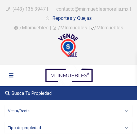
(443) 135 3947
|
contacto@minmueblesmorelia.mx
|
Reportes y Quejas
/MInmuebles
|
/MInmuebles
|
/MInmuebles
Busca Tu Propiedad
Venta/Renta
Tipo de propiedad