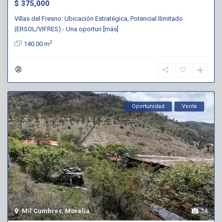
$ 375,000
Villas del Fresno: Ubicación Estratégica, Potencial Ilimitado
(ERSOL/VIFRES).- Una oportun
[más]
2
140.00 m
Oportunidad
Venta
Mil Cumbres
,
Morelia
14