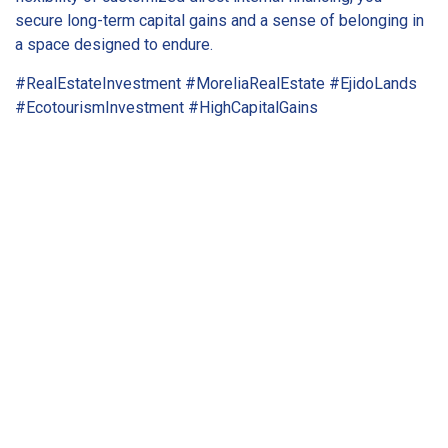
secure long-term capital gains and a sense of belonging in
a space designed to endure.
#RealEstateInvestment #MoreliaRealEstate #EjidoLands
#EcotourismInvestment #HighCapitalGains