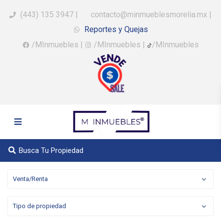
(443) 135 3947
|
contacto@minmueblesmorelia.mx
|
Reportes y Quejas
/MInmuebles
|
/MInmuebles
|
/MInmuebles
Busca Tu Propiedad
Venta/Renta
Tipo de propiedad