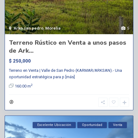
Arko san pedro
,
Morelia
5
Terreno Rústico en Venta a unos pasos
de Ark...
$ 250,000
Terreno en Venta | Valle de San Pedro (KARMAR/ARKSAN).- Una
oportunidad estratégica para p
[más]
2
160.00 m
Excelente Ubicación
Oportunidad
Venta