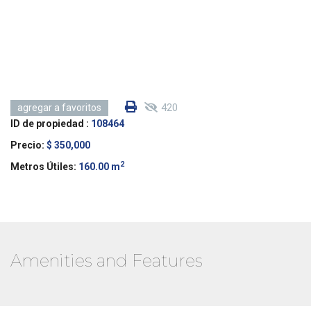
420
agregar a favoritos
ID de propiedad :
108464
Precio:
$ 350,000
2
Metros Útiles:
160.00 m
Amenities and Features