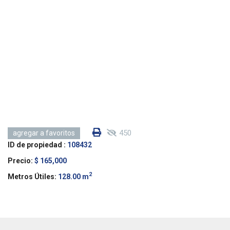
450
agregar a favoritos
ID de propiedad :
108432
Precio:
$ 165,000
2
Metros Útiles:
128.00 m