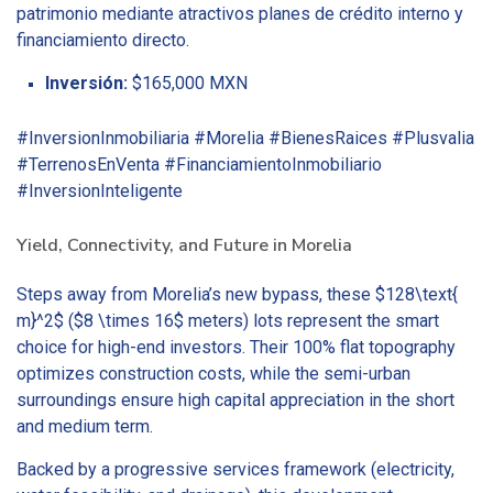
patrimonio mediante atractivos planes de crédito interno y
financiamiento directo.
Inversión:
$165,000 MXN
#InversionInmobiliaria #Morelia #BienesRaices #Plusvalia
#TerrenosEnVenta #FinanciamientoInmobiliario
#InversionInteligente
Yield, Connectivity, and Future in Morelia
Steps away from Morelia’s new bypass, these $128\text{
m}^2$ ($8 \times 16$ meters) lots represent the smart
choice for high-end investors. Their 100% flat topography
optimizes construction costs, while the semi-urban
surroundings ensure high capital appreciation in the short
and medium term.
Backed by a progressive services framework (electricity,