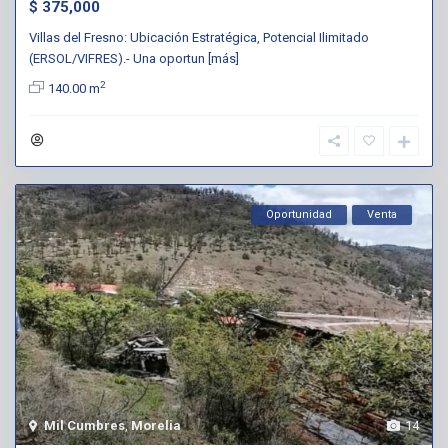
$ 375,000
Villas del Fresno: Ubicación Estratégica, Potencial Ilimitado
(ERSOL/VIFRES).- Una oportun
[más]
2
140.00 m
Oportunidad
Venta
Mil Cumbres
,
Morelia
14