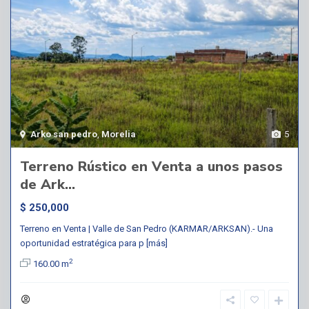
Arko san pedro
,
Morelia
5
Terreno Rústico en Venta a unos pasos
de Ark...
$ 250,000
Terreno en Venta | Valle de San Pedro (KARMAR/ARKSAN).- Una
oportunidad estratégica para p
[más]
2
160.00 m