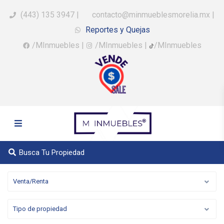
(443) 135 3947
|
contacto@minmueblesmorelia.mx
|
Reportes y Quejas
/MInmuebles
|
/MInmuebles
|
/MInmuebles
Busca Tu Propiedad
Venta/Renta
Tipo de propiedad