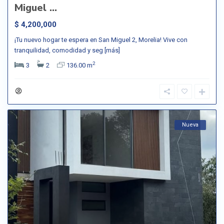
Miguel ...
$ 4,200,000
¡Tu nuevo hogar te espera en San Miguel 2, Morelia! Vive con
tranquilidad, comodidad y seg
[más]
2
3
2
136.00 m
Nueva