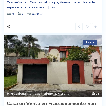
Casa en Venta – Cañadas del Bosque, Morelia Tu nuevo hogar te
espera en una de las zonas m
[más]
2
3
2
96.00 m
Usada
Fraccionamiento San Miguel 2
,
Morelia
21
Casa en Venta en Fraccionamiento San