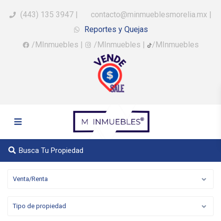
(443) 135 3947
|
contacto@minmueblesmorelia.mx
|
Reportes y Quejas
/MInmuebles
|
/MInmuebles
|
/MInmuebles
Busca Tu Propiedad
Venta/Renta
Tipo de propiedad