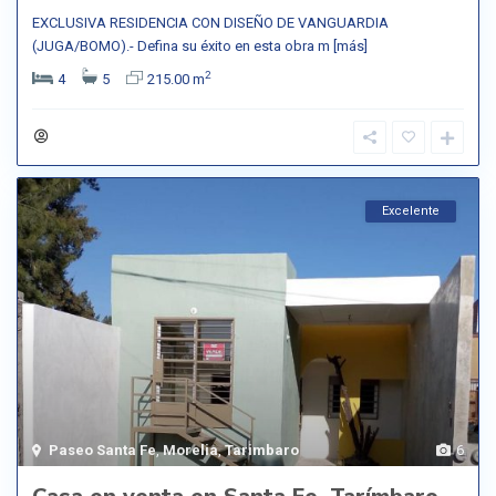
EXCLUSIVA RESIDENCIA CON DISEÑO DE VANGUARDIA
(JUGA/BOMO).- Defina su éxito en esta obra m
[más]
2
4
5
215.00 m
Excelente
Paseo Santa Fe
,
Morelia
,
Tarimbaro
6