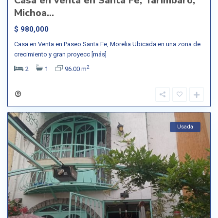
Casa en venta en Santa Fe, Tarímbaro,
Michoa...
$ 980,000
Casa en Venta en Paseo Santa Fe, Morelia Ubicada en una zona de
crecimiento y gran proyecc
[más]
2
2
1
96.00 m
Usada