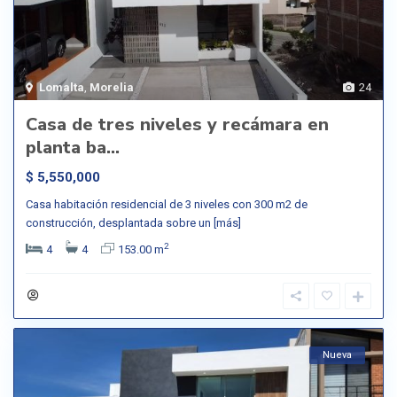
Lomalta
,
Morelia
24
Casa de tres niveles y recámara en
planta ba...
$ 5,550,000
Casa habitación residencial de 3 niveles con 300 m2 de
construcción, desplantada sobre un
[más]
2
4
4
153.00 m
Nueva