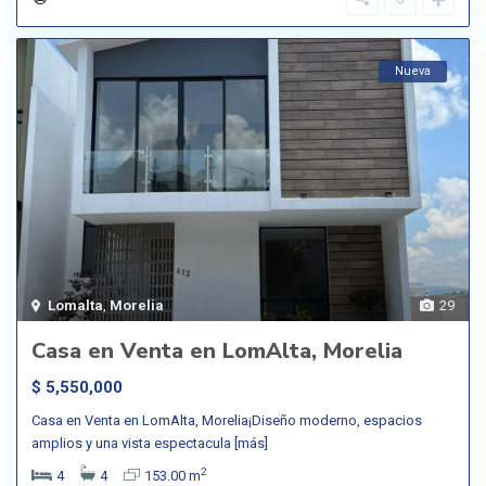
Nueva
Lomalta
,
Morelia
29
Casa en Venta en LomAlta, Morelia
$ 5,550,000
Casa en Venta en LomAlta, Morelia¡Diseño moderno, espacios
amplios y una vista espectacula
[más]
2
4
4
153.00 m