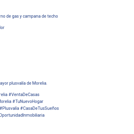
orno de gas y campana de techo
dor
yor plusvalía de Morelia.
relia #VentaDeCasas
orelia #TuNuevoHogar
 #Plusvalía #CasaDeTusSueños
OportunidadInmobiliaria