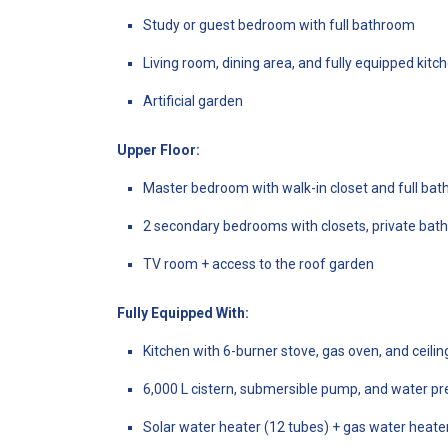
Study or guest bedroom with full bathroom
Living room, dining area, and fully equipped kitc
Artificial garden
Upper Floor:
Master bedroom with walk-in closet and full ba
2 secondary bedrooms with closets, private bat
TV room + access to the roof garden
Fully Equipped With:
Kitchen with 6-burner stove, gas oven, and ceil
6,000 L cistern, submersible pump, and water p
Solar water heater (12 tubes) + gas water heate