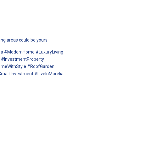
ing areas could be yours.
ia #ModernHome #LuxuryLiving
 #InvestmentProperty
meWithStyle #RoofGarden
martInvestment #LiveInMorelia