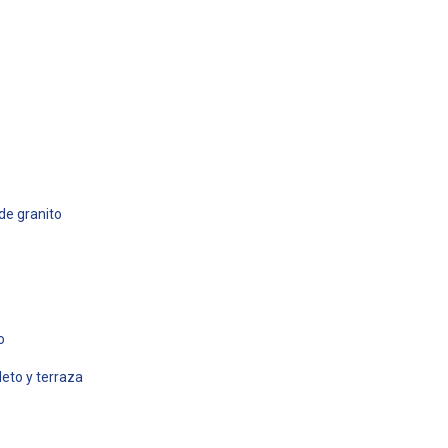
de granito
o
eto y terraza