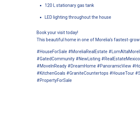
120 L stationary gas tank
LED lighting throughout the house
Book your visit today!
This beautiful home in one of Morelia’s fastest-grow
#HouseForSale #MoreliaRealEstate #LomAltaMorel
#GatedCommunity #NewListing #RealEstateMexico
#MoveInReady #DreamHome #PanoramicView #Ho
#KitchenGoals #GraniteCountertops #HouseTour #S
#PropertyForSale