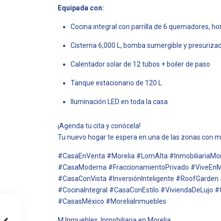
Equipada con:
Cocina integral con parrilla de 6 quemadores, h
Cisterna 6,000 L, bomba sumergible y presuriza
Calentador solar de 12 tubos + boiler de paso
Tanque estacionario de 120 L
Iluminación LED en toda la casa
¡Agenda tu cita y conócela!
Tu nuevo hogar te espera en una de las zonas con ma
#CasaEnVenta #Morelia #LomAlta #InmobiliariaMo
#CasaModerna #FraccionamientoPrivado #ViveEnM
#CasaConVista #InversiónInteligente #RoofGarden
#CocinaIntegral #CasaConEstilo #ViviendaDeLujo #
#CasasMéxico #MoreliaInmuebles
M Inmuebles, Inmobiliaria en Morelia