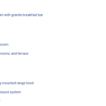
hen with granite breakfast bar
throom
hrooms, and terrace
ing-mounted range hood
ressure system
r