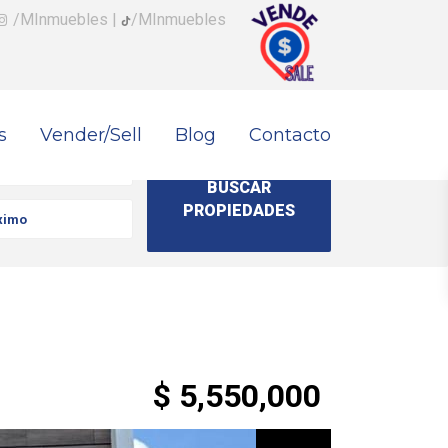
/MInmuebles
|
/MInmuebles
s
Vender/Sell
Blog
Contacto
$ 5,550,000