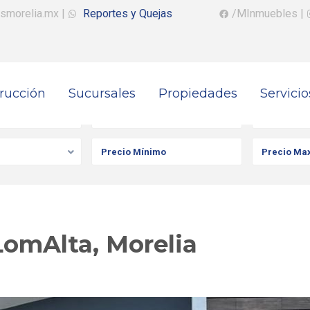
smorelia.mx
|
Reportes y Quejas
/MInmuebles
|
rucción
Sucursales
Propiedades
Servicio
iedad
Ciudad
Colonia
LomAlta, Morelia