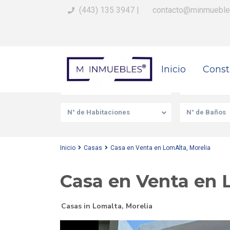
(443) 135 3947
|
contacto@minmueble
Busca Tu Propiedad
Inicio
Const
Venta/Renta
Tipo de prop
N° de Habitaciones
N° de Baños
Inicio
Casas
Casa en Venta en LomAlta, Morelia
Casa en Venta en 
Casas
in
Lomalta
,
Morelia