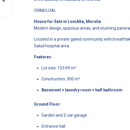
CRIMI/LOAL
House for Sale in LomAlta, Morelia
Modern design, spacious areas, and stunning panora
Located in a private gated community with breathta
Salud hospital area.
Features:
Lot size: 153.69 m²
Construction: 300 m²
Basement + laundry room + half bathroom
Ground Floor:
Garden and 2-car garage
Entrance hall