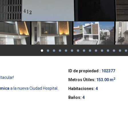
ID de propiedad :
102377
tacular!
2
Metros Útiles:
153.00 m
ámica
a la nueva Ciudad Hospital.
Habitaciones:
4
Baños:
4