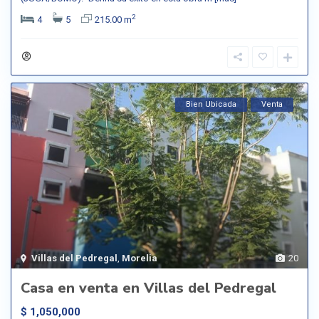
2
4
5
215.00 m
Bien Ubicada
Venta
Villas del Pedregal
,
Morelia
20
Casa en venta en Villas del Pedregal
$ 1,050,000