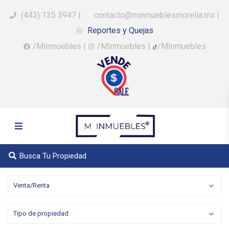
(443) 135 3947
|
contacto@minmueblesmorelia.mx
|
Reportes y Quejas
/MInmuebles
|
/MInmuebles
|
/MInmuebles
Busca Tu Propiedad
Venta/Renta
Tipo de propiedad