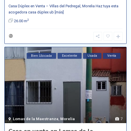
Casa Dúplex en Venta – Villas del Pedregal, Morelia Haz tuya esta
acogedora casa dúplex ub
[más]
2
26.00 m
Bien Ubicada
Excelente
Usada
Venta
Lomas de la Maestranza
,
Morelia
7