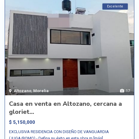
Excelente
Altozano
,
Morelia
17
Casa en venta en Altozano, cercana a
gloriet...
$ 5,150,000
EXCLUSIVA RESIDENCIA CON DISEÑO DE VANGUARDIA
(JUGA/BOMO).- Defina su éxito en esta obra m
[más]