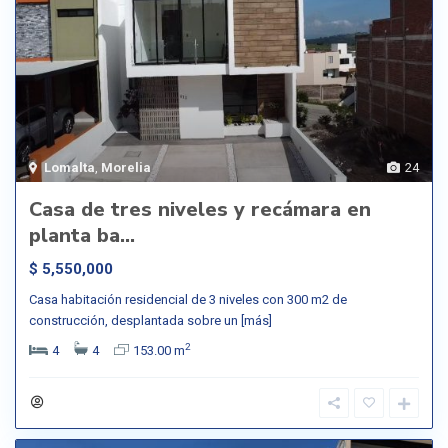
Lomalta
,
Morelia
24
Casa de tres niveles y recámara en
planta ba...
$ 5,550,000
Casa habitación residencial de 3 niveles con 300 m2 de
construcción, desplantada sobre un
[más]
2
4
4
153.00 m