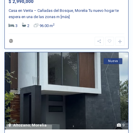
$ 2,990,000
Casa en Venta – Cañadas del Bosque, Morelia Tu nuevo hogar te
espera en una de las zonas m
[más]
2
3
2
96.00 m
Nueva
Altozano
,
Morelia
9