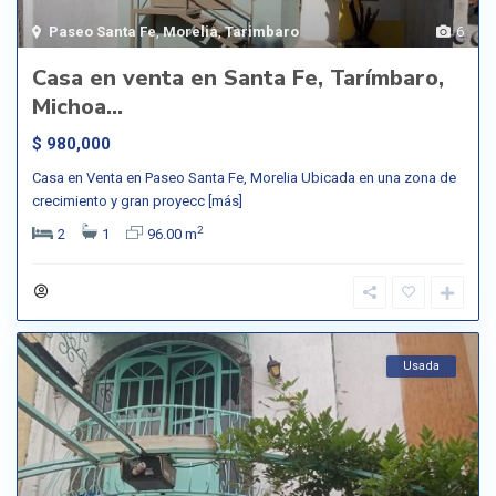
Paseo Santa Fe
,
Morelia
,
Tarimbaro
6
Casa en venta en Santa Fe, Tarímbaro,
Michoa...
$ 980,000
Casa en Venta en Paseo Santa Fe, Morelia Ubicada en una zona de
crecimiento y gran proyecc
[más]
2
2
1
96.00 m
Usada