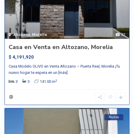
Altozano
,
Morelia
22
Casa en Venta en Altozano, Morelia
$ 4,191,920
Casa Modelo OLIVO en Venta Altozano – Puerta Real, Morelia ¡Tu
nuevo hogar te espera en un
[más]
2
3
3
141.00 m
Nueva