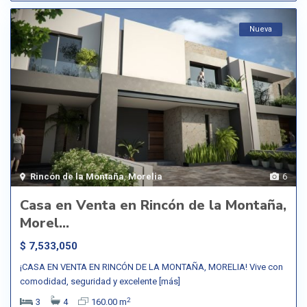
Nueva
Rincón de la Montaña
,
Morelia
6
Casa en Venta en Rincón de la Montaña,
Morel...
$ 7,533,050
¡CASA EN VENTA EN RINCÓN DE LA MONTAÑA, MORELIA! Vive con
comodidad, seguridad y excelente
[más]
2
3
4
160.00 m