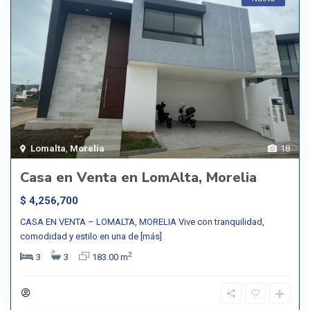
Lomalta
,
Morelia
18
Casa en Venta en LomAlta, Morelia
$ 4,256,700
CASA EN VENTA – LOMALTA, MORELIA Vive con tranquilidad,
comodidad y estilo en una de
[más]
2
3
3
183.00 m