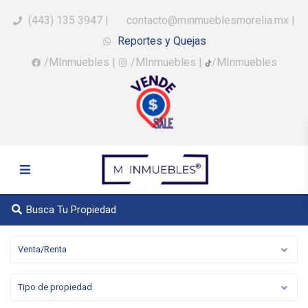
(443) 135 3947
|
contacto@minmueblesmorelia.mx
|
Reportes y Quejas
/MInmuebles
|
/MInmuebles
|
/MInmuebles
Busca Tu Propiedad
Venta/Renta
Tipo de propiedad