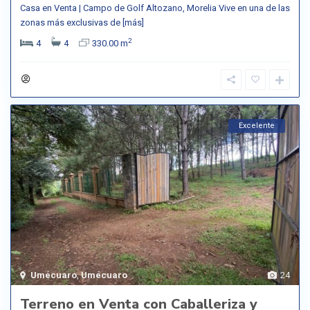
Casa en Venta | Campo de Golf Altozano, Morelia Vive en una de las
zonas más exclusivas de
[más]
2
4
4
330.00 m
Excelente
Umécuaro
,
Umécuaro
24
Terreno en Venta con Caballeriza y