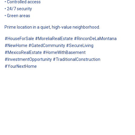
• Controlled access
• 24/7 security
• Green areas
Prime location in a quiet, high-value neighborhood.
#HouseForSale #MoreliaRealEstate #RinconDeLaMontana
#NewHome #GatedCommunity #SecureLiving
#MexicoRealEstate #HomeWithBasement
#InvestmentOpportunity #TraditionalConstruction
#YourNextHome