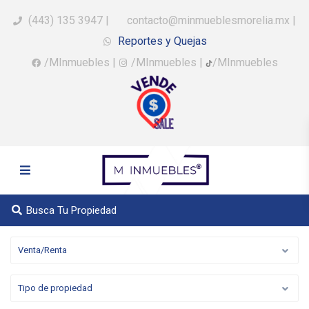
(443) 135 3947
|
contacto@minmueblesmorelia.mx
|
Reportes y Quejas
/MInmuebles
|
/MInmuebles
|
/MInmuebles
Busca Tu Propiedad
Venta/Renta
Tipo de propiedad