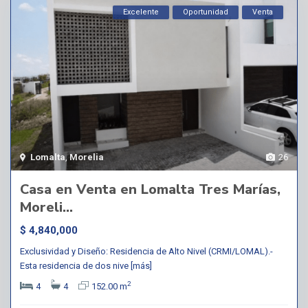
Excelente
Oportunidad
Venta
Lomalta
,
Morelia
26
Casa en Venta en Lomalta Tres Marías,
Moreli...
$ 4,840,000
Exclusividad y Diseño: Residencia de Alto Nivel (CRMI/LOMAL).-
Esta residencia de dos nive
[más]
2
4
4
152.00 m