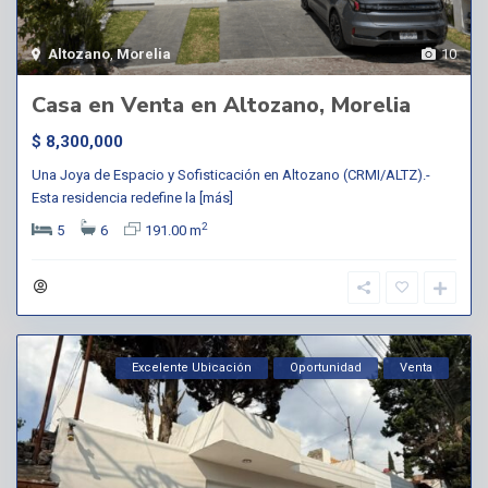
Altozano
,
Morelia
10
Casa en Venta en Altozano, Morelia
$ 8,300,000
Una Joya de Espacio y Sofisticación en Altozano (CRMI/ALTZ).-
Esta residencia redefine la
[más]
2
5
6
191.00 m
Excelente Ubicación
Oportunidad
Venta