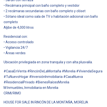
• Recámara principal con baño completo y vestidor
• 2 recámaras secundarias con baño completo y clóset
• Sótano ideal como sala de TV o habitación adicional con baño
completo
Aljibe de 4,000 litros
Residencial con:
• Acceso controlado
• Vigilancia 24/7
• Áreas verdes
Ubicación privilegiada en zona tranquila y con alta plusvalía.
#CasaEnVenta #RincónDeLaMontaña #Morelia #ViviendaSegura
#TuNuevoHogar #InversiónInmobiliaria #CasaNueva
#ResidencialPrivado #BienesRaícesMorelia
M Inmuebles, Inmobiliaria en Morelia
CRMI/RIMO
HOUSE FOR SALE IN RINCÓN DE LA MONTAÑA, MORELIA